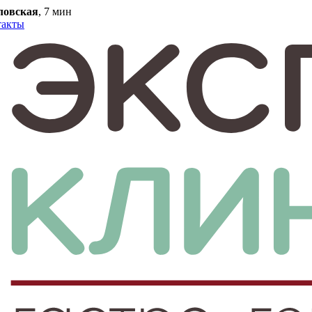
ловская
, 7 мин
такты