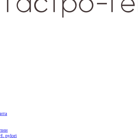
зита
опии
. pylori