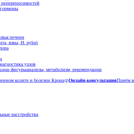
 непереносимостей
, гормоны
овья печени
та, язвы, H. pylori
лора
и
иагностика узлов
екции фигуры
анализы, метаболизм, рекомендации
венном колите и болезни Крона
Онлайн-консультация
Приём в
ьные расстройства