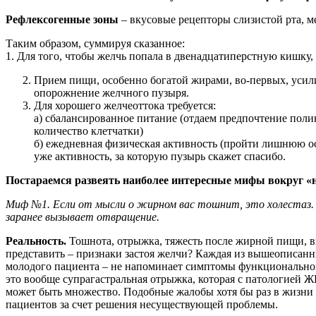
Рефлексогенные зоны
– вкусовые рецепторы слизистой рта, м
Таким образом, суммируя сказанное:
1. Для того, чтобы желчь попала в двенадцатиперстную кишку,
Прием пищи, особенно богатой жирами, во-первых, усили
опорожнение желчного пузыря.
Для хорошего желчеоттока требуется:
а) сбалансированное питание (отдаем предпочтение пол
количество клетчатки)
б) ежедневная физическая активность (пройти лишнюю ос
уже активность, за которую пузырь скажет спасибо.
Постараемся развеять наиболее интересные мифы вокруг «
Миф №1. Если от мысли о жирном вас тошнит, это холестаз.
заранее вызывает отвращение.
Реальность.
Тошнота, отрыжка, тяжесть после жирной пищи, вз
представить – признаки застоя желчи? Каждая из вышеописанны
молодого пациента – не напоминает симптомы функциональной
это вообще супрагастральная отрыжка, которая с патологией 
может быть множество. Подобные жалобы хотя бы раз в жизни 
пациентов за счет решения несуществующей проблемы.