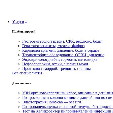
Услуги
Приёмы врачей
Гастроэнтеролог
гастрит, СРК, рефлюкс, боли
Гепатолог
гепатиты, стеатоз, фиброз
Кардиолог
аритмия, давление, боли в сердце
Терапевт
общее обследование, ОРВИ, давление
Эндокринолог
диабет, гормоны, щитовидка
Нефролог
почки, отеки, анализы мочи
Проктолог
геморрой, трещины, полипы
Все специалисты →
Диагностика
УЗИ органов
экспертный класс, описание в день ви
Гастроскопия и колоноскопия
с седацией или во сне
Эластография
FibroScan — без игл
Гастропанель
оценка слизистой желудка без эндоск
Тест на Хеликобактер пилори
выявление инфекции H