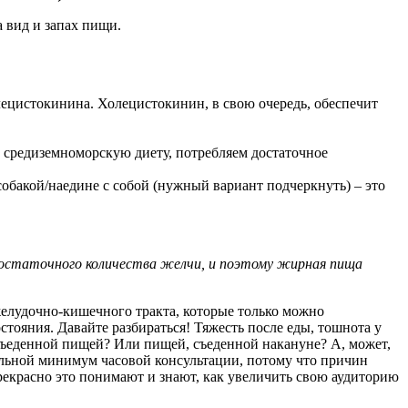
 вид и запах пищи.
лецистокинина. Холецистокинин, в свою очередь, обеспечит
 средиземноморскую диету, потребляем достаточное
обакой/наедине с собой (нужный вариант подчеркнуть) – это
достаточного количества желчи, и поэтому жирная пища
желудочно-кишечного тракта, которые только можно
тояния. Давайте разбираться! Тяжесть после еды, тошнота у
съеденной пищей? Или пищей, съеденной накануне? А, может,
ельной минимум часовой консультации, потому что причин
екрасно это понимают и знают, как увеличить свою аудиторию