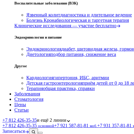
Воспалительные заболевания (ВЗК)
Язвенный колит
диагностика и длительное ведение
Болезнь Крона
биологическая и таргетная терапия
Клинические исследования — участие бесплатно
Эндокринология и питание
Эндокринология
диабет, щитовидная железа, гормо
Диетология
подбор питания, снижение веса
Другое
Кардиология
гипертония, ИБС, аритмии
Детская гастроэнтерология
приём детей от 0 до 18 л
Терапия
общая практика, справки
Заболевания
Стоматология
Цены
Статьи
+7 812 426‑35‑35
и ещё 2 линии
+7 812 426‑35‑35
+7 921 587‑81‑81
+7 931 357‑81‑81
основной
моб.
Записаться