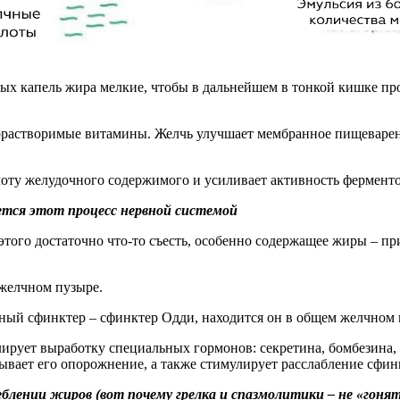
ых капель жира мелкие, чтобы в дальнейшем в тонкой кишке пр
растворимые витамины. Желчь улучшает мембранное пищеварени
лоту желудочного содержимого и усиливает активность фермент
руется этот процесс нервной системой
этого достаточно что-то съесть, особенно содержащее жиры – п
 желчном пузыре.
ьный сфинктер – сфинктер Одди, находится он в общем желчном
ирует выработку специальных гормонов: секретина, бомбезина,
вает его опорожнение, а также стимулирует расслабление сфин
лении жиров (вот почему грелка и спазмолитики – не «гонят