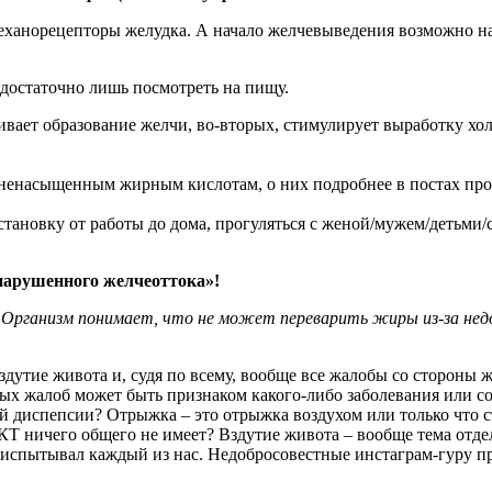
еханорецепторы желудка. А начало желчевыведения возможно на
 достаточно лишь посмотреть на пищу.
вает образование желчи, во-вторых, стимулирует выработку хо
иненасыщенным жирным кислотам, о них подробнее в постах про
тановку от работы до дома, прогуляться с женой/мужем/детьми/с
нарушенного желчеоттока»!
 Организм понимает, что не может переварить жиры из-за не
дутие живота и, судя по всему, вообще все жалобы со стороны 
х жалоб может быть признаком какого-либо заболевания или сос
 диспепсии? Отрыжка – это отрыжка воздухом или только что 
ЖКТ ничего общего не имеет? Вздутие живота – вообще тема отд
испытывал каждый из нас. Недобросовестные инстаграм-гуру пр