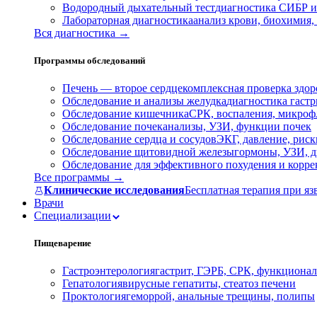
Водородный дыхательный тест
диагностика СИБР и
Лабораторная диагностика
анализ крови, биохимия
Вся диагностика →
Программы обследований
Печень — второе сердце
комплексная проверка здор
Обследование и анализы желудка
диагностика гастри
Обследование кишечника
СРК, воспаления, микроф
Обследование почек
анализы, УЗИ, функции почек
Обследование сердца и сосудов
ЭКГ, давление, риск
Обследование щитовидной железы
гормоны, УЗИ, д
Обследование для эффективного похудения и корр
Все программы →
Клинические исследования
Бесплатная терапия при яз
Врачи
Специализации
Пищеварение
Гастроэнтерология
гастрит, ГЭРБ, СРК, функционал
Гепатология
вирусные гепатиты, стеатоз печени
Проктология
геморрой, анальные трещины, полипы