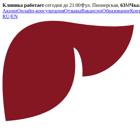
Клиника работает
·
сегодня до 21:00
ул. Пионерская,
63
М
Чка
Акции
Онлайн-консультация
Отзывы
Вакансии
Образование
Кон
RU
/
EN