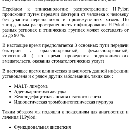
Перейдем к эпидемиологии: распространение H.Pylori
происходит путем передачи бактерии от человека к человеку
без участия переносчиков и промежуточных хозяев. По
эпид.данным распространенность инфицирования H.Pylori в
разных регионах и этнических группах может составлять от
25 до 90 %.
В настоящее время предполагается 3 основных пути передачи
бактерии : орально-оральный, фекально-оральный,
ятрогенный ( во время проведения эндоскопических
вмешательств, оказания стоматологических услуг)
В настоящее время клиническая значимость данной инфекции
установлена и с рядом других заболеваний, таких как :
MALT- лимфома
Аденокарцинома желудка
Железодефицитная анемия неясного генеза
Идиопатическая тромбоцитопеническая пурпура
Таким образом мы подошли к показаниям для диагностики и
лечения H.Pylori:
Функциональная диспепсия