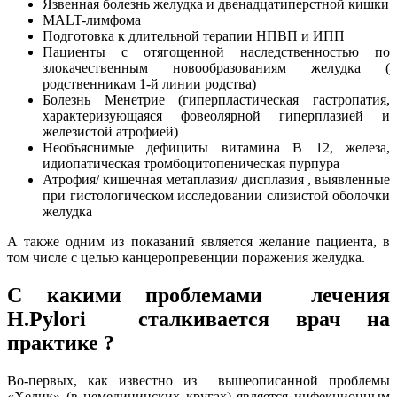
Язвенная болезнь желудка и двенадцатиперстной кишки
MALT-лимфома
Подготовка к длительной терапии НПВП и ИПП
Пациенты с отягощенной наследственностью по
злокачественным новообразованиям желудка (
родственникам 1-й линии родства)
Болезнь Менетрие (гиперпластическая гастропатия,
характеризующаяся фовеолярной гиперплазией и
железистой атрофией)
Необъяснимые дефициты витамина В 12, железа,
идиопатическая тромбоцитопеническая пурпура
Атрофия/ кишечная метаплазия/ дисплазия , выявленные
при гистологическом исследовании слизистой оболочки
желудка
А также одним из показаний является желание пациента, в
том числе с целью канцеропревенции поражения желудка.
С какими проблемами лечения
H.Pylori сталкивается врач на
практике ?
Во-первых, как известно из вышеописанной проблемы
«Хелик» (в немедицинских кругах) является инфекционным