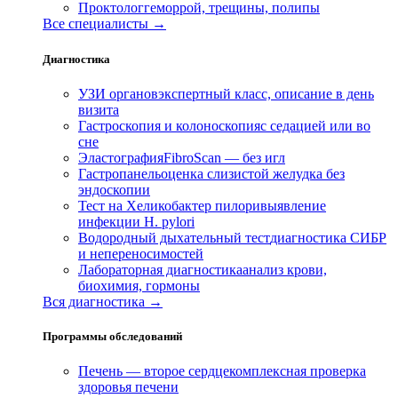
Проктолог
геморрой, трещины, полипы
Все специалисты →
Диагностика
УЗИ органов
экспертный класс, описание в день
визита
Гастроскопия и колоноскопия
с седацией или во
сне
Эластография
FibroScan — без игл
Гастропанель
оценка слизистой желудка без
эндоскопии
Тест на Хеликобактер пилори
выявление
инфекции H. pylori
Водородный дыхательный тест
диагностика СИБР
и непереносимостей
Лабораторная диагностика
анализ крови,
биохимия, гормоны
Вся диагностика →
Программы обследований
Печень — второе сердце
комплексная проверка
здоровья печени