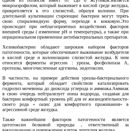
одном из полюсов имеет от 1до 6 жгутиков.Является
микроаэрофилом, который выживает в кислой среде желудка,
прикрепляется к его слизистой, образуя колонии. При
длительной культивации стареющие бактерии могут терять
свою спиралевидную форму, переходя в кокковую.Это
происходит при неблагоприятных воздействиях факторов
внешней среды ( изменение pH и температуры), а также при
нерациональном применении антибактериальных препаратов.
Хеликобактерии обладают широким набором факторов
патогенности, которые обеспечивают выживание возбудителя
в кислой среде и колонизацию слизистой желудка. К ним
относятся ферменты агрессии : уреаза, фосфолипаза А,
протеазы, многочисленные адгезины, эндотоксин.
В частности, на примере действия уреазы-бактериального
фермента, который обладает свойством катализировать
гидролиз мочевины до диоксида углерода и аммиака.Аммиак
в свою очередь нейтрализует ионы водорода, создавая для
бактерии комфортный уровень pH для ее жизнедеятельности-
своего рода « оазис для комфортного проживания» в
агрессивной среде желудка.
Также важнейшим фактором патогенности является
цитотоксин белковой природы , ответственный за
вакуолизацию и повреждение клеток эпителия желудка.