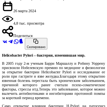
26 марта 2024
4,8 тыс. просмотра
Поделиться
Скопировано
Helicobacter Pylori – бактерия, изменившая мир.
В 2005 году 2-м ученым Барри Маршаллу и Робину Уоррену
присвоили Нобелевскую премию по медицине и физиологии
за открытие бактерии Helicobacter Pylori и исследование ее
роли при гастрите и язве желудка.Благодаря этому открытию
язвенная болезнь перестала быть хроническим заболеванием,
причиной которого ранее считали психо-соматические
факторы, стрессы итд.Теперь это заболевание, которое можно
вылечить антибиотиками и ингибиторами протонной помпы
за короткий период времени.
Само открытие влияния бактерии H.Pylori на патогенез