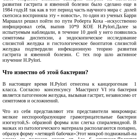
развития гастрита и язвенной болезни было сделано еще в
1984 году.И так как в тот период часть научного мира с долей
скепсиса восприняла эту « новость», то один из ученых Барри
Маршалл решил пойти по пути Роберта Коха –искусственно
инфицировал себя, выпив 10*9 КОЕ H.Pylori.Далее за
испытуемым наблюдали, в течение 10 дней у него появились
симптомы диспепсии, а эндоскопическое исследование
слизистой желудка и гистологическое биоптатов слизистой
желудка подтвердили инфекционную теорию развития
гастрита и язвенной болезни. С тех пор шло активное
изучение H.Pylori.
Что известно об этой бактерии?
В настоящее время H.Pylori отнесена к канцерогенам 1
класса. Согласно консенсунсу Маастрихт VI эта бактерия
является патогенном желудка, вызывая гастрит, независимо от
симптомов и осложнений.
Что из себя представляют эти представители микромира:
мелкие неспорообразующие грамотрицательные бактерии
изогнутой,S- образной формы или слегка спиралевидной. В
мазках из патологического материала располагаются попарно,
образуя форму «летящей бабочки»Этот микроб подвижный-на