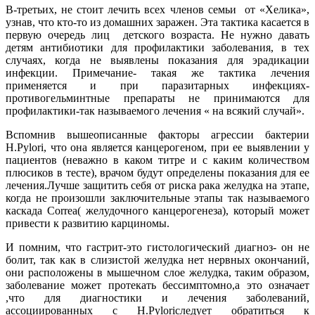
В-третьих, не стоит лечить всех членов семьи от «Хелика»,
узнав, что кто-то из домашних заражен. Эта тактика касается в
первую очередь лиц детского возраста. Не нужно давать
детям антибиотики для профилактики заболевания, в тех
случаях, когда не выявлены показания для эрадикации
инфекции. Примечание- такая же тактика лечения
применяется и при паразитарных инфекциях-
противогельминтные препараты не принимаются для
профилактики-так называемого лечения « на всякий случай».
Вспомнив вышеописанные факторы агрессии бактерии
H.Pylori, что она является канцерогеном, при ее выявлении у
пациентов (неважно в каком титре и с каким количеством
плюсиков в тесте), врачом будут определены показания для ее
лечения.Лучше защитить себя от риска рака желудка на этапе,
когда не произошли заключительные этапы так называемого
каскада Correa( желудочного канцерогенеза), который может
привести к развитию карциномы.
И помним, что гастрит-это гистологический диагноз- он не
болит, так как в слизистой желудка нет нервных окончаний,
они расположены в мышечном слое желудка, таким образом,
заболевание может протекать бессимптомно,а это означает
,что для диагностики и лечения заболеваний,
ассоциированных с H.Pyloriследует обратиться к