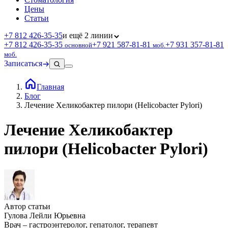
Цены
Статьи
+7 812 426‑35‑35
и ещё 2 линии
+7 812 426‑35‑35
+7 921 587‑81‑81
+7 931 357‑81‑81
основной
моб.
моб.
Записаться
Главная
Блог
Лечение Хеликобактер пилори (Helicobacter Pylori)
Лечение Хеликобактер
пилори (Helicobacter Pylori)
Автор статьи
Гулова Лейли Юрьевна
Врач – гастроэнтеролог, гепатолог, терапевт