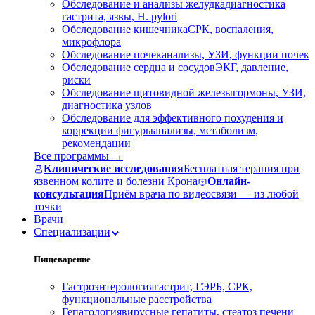
Обследование и анализы желудка
диагностика
гастрита, язвы, H. pylori
Обследование кишечника
СРК, воспаления,
микрофлора
Обследование почек
анализы, УЗИ, функции почек
Обследование сердца и сосудов
ЭКГ, давление,
риски
Обследование щитовидной железы
гормоны, УЗИ,
диагностика узлов
Обследование для эффективного похудения и
коррекции фигуры
анализы, метаболизм,
рекомендации
Все программы →
Клинические исследования
Бесплатная терапия при
язвенном колите и болезни Крона
Онлайн-
консультация
Приём врача по видеосвязи — из любой
точки
Врачи
Специализации
Пищеварение
Гастроэнтерология
гастрит, ГЭРБ, СРК,
функциональные расстройства
Гепатология
вирусные гепатиты, стеатоз печени