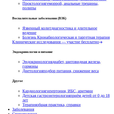
Проктология
геморрой, анальные трещины,
полипы
Воспалительные заболевания (ВЗК)
Язвенный колит
диагностика и длительное
ведение
Болезнь Крона
биологическая и таргетная терапия
Клинические исследования — участие бесплатно
Эндокринология и питание
Эндокринология
диабет, щитовидная железа,
гормоны
Диетология
подбор питания, снижение веса
Другое
Кардиология
гипертония, ИБС, аритмии
Детская гастроэнтерология
приём детей от 0 до 18
лет
Терапия
общая практика, справки
Заболевания
Стоматология