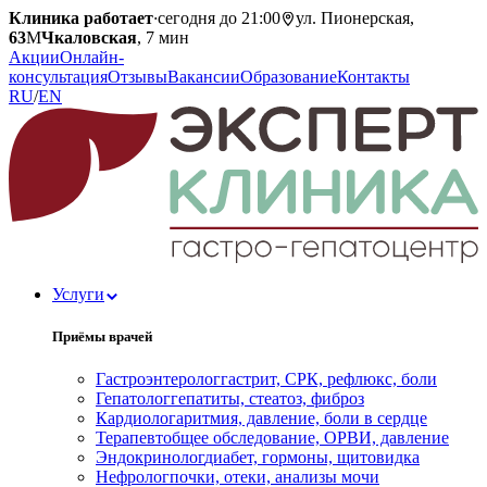
Клиника работает
·
сегодня до 21:00
ул. Пионерская,
63
М
Чкаловская
, 7 мин
Акции
Онлайн-
консультация
Отзывы
Вакансии
Образование
Контакты
RU
/
EN
Услуги
Приёмы врачей
Гастроэнтеролог
гастрит, СРК, рефлюкс, боли
Гепатолог
гепатиты, стеатоз, фиброз
Кардиолог
аритмия, давление, боли в сердце
Терапевт
общее обследование, ОРВИ, давление
Эндокринолог
диабет, гормоны, щитовидка
Нефролог
почки, отеки, анализы мочи