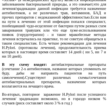
заболеванием бактериальной природы, а это означает,что для
лечения/эрадикации данной инфекции требуется назначение
антибиотиков, а не различных трав, витаминов, БАД и
прочих препаратов с недоказанной эффективностью.Если вам
на пути к лечению от этой инфекции попался специалист,
пообещавший чудо-исцеление от бактерии путем разных схем
заваривания травушек или что еще хуже-использованием
пиявок (гирудотерапии) - и такие мракобесные методы
лечения встречались на практике, то не советую обращаться к
таким специалистам. Есть четкие рекомендации для лечения
H.Pylori. (протоколы лечения), продолжительность приема
которых в настоящее время составляет 14 дней ( ни 5, ни 7 и
ни 10 дней).
В эту схему входят:
антибактериальные препараты
(сочетание 2-х антибиотиков, название которых упоминать не
буду, дабы не направить пациентов на путь
самолечения).Существуют различных схемы/сочетания
антибактериальных препаратов, назначение которых
возлагаются на лечащего врача.
Во-вторых, повторное заражение H.Pylori после успешного
лечения/ эрадикации возможно, но в гораздо низком %
случаев (риск составляет около 3 % в год )