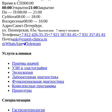
Время в СПб
00
:
00
08:00
Открытие
21:00
Закрытие
Пн — Пт
08:00 — 21:00
Суббота
08:00 — 18:00
Воскресенье
08:00 — 16:00
Адрес
Санкт-Петербург,
ул. Пионерская, 63
м. Чкаловская · 7 минут пешком
Телефоны
+7 812 426‑35‑35
+7 921 587‑81‑81
+7 931 357‑81‑81
Почта
ask@expert-clinica.ru
WhatsApp
Telegram
Услуги клиники
Приёмы врачей
УЗИ и эластография
Эндоскопия
Лабораторная диагностика
Функциональная диагностика
Комплексные программы
Процедуры
Специализации
Гастроэнтерология