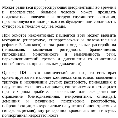
Может развиться прогрессирующая дезориентация во времени
и пространстве, больной человек может проявлять
неадекватное поведение и острую спутанность сознания,
проявляющуюся в виде резкого возбуждения или сонливости,
ступора и, в тяжелом случае, комы.
При осмотре некоматозных пациентов врач может выявить
моторные (гипертонус, гиперрефлексия и положительный
рефлекс Бабинского) и экстрапирамидальные расстройства
(гипомимия, мышечная ригидность, брадикинезия,
гипокинезия, монотонность и замедленность речи,
парксинсонический тремор и дискинезии со сниженной
способностью к произвольным движениям).
Однако,
ПЭ
- это клинический диагноз, то есть врач
ориентируется на наличие комплекса симптомов, выявлении
триггера и исключении других расстройств, приводящих к
нарушению сознания - например, гипогликемия и кетоацидоз
при сахарном диабете, алкогольное или лекарственное
отравление (бензодиазепины, нейролептики, опиоиды),
деменция и различные психические расстройства,
нейроинфекции, электролитные нарушения (гипонатриемия и
гиперкальциемия), внутричерепное кровоизлияние и инсульт,
полиорганная недостаточность.