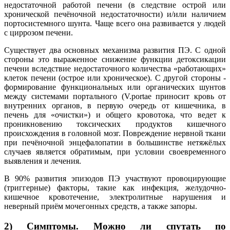
недостаточной работой печени (в следствие острой или
хронической печёночной недостаточности) и/или наличием
портосистемного шунта. Чаще всего она развивается у людей
с циррозом печени.
Существует два основных механизма развития ПЭ. С одной
стороны это выраженное снижение функции детоксикации
печени вследствие недостаточного количества «работающих»
клеток печени (острое или хроническое). С другой стороны -
формирование функциональных или органических шунтов
между системами портального (V.portae приносит кровь от
внутренних органов, в первую очередь от кишечника, в
печень для «очистки») и общего кровотока, что ведет к
проникновению токсических продуктов кишечного
происхождения в головной мозг. Повреждение нервной ткани
при печёночной энцефалопатии в большинстве нетяжёлых
случаев является обратимым, при условии своевременного
выявления и лечения.
В 90% развития эпизодов ПЭ участвуют провоцирующие
(триггерные) факторы, такие как инфекция, желудочно-
кишечное кровотечение, электролитные нарушения и
неверный приём мочегонных средств, а также запоры.
2) Симптомы. Можно ли спутать по