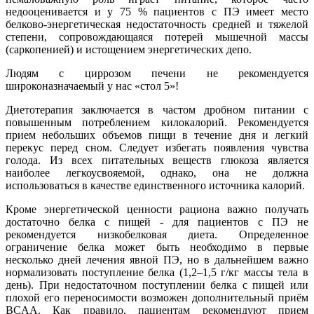
недооценивается и у 75 % пациентов с ПЭ имеет место
белково-энергетическая недостаточность средней и тяжелой
степени, сопровождающаяся потерей мышечной массы
(саркопенией) и истощением энергетических депо.
Людям с циррозом печени не рекомендуется
широконазначаемый у нас «стол 5»!
Диетотерапия заключается в частом дробном питании с
повышенным потреблением килокалорий. Рекомендуется
прием небольших объемов пищи в течение дня и легкий
перекус перед сном. Следует избегать появления чувства
голода. Из всех питательных веществ глюкоза является
наиболее легкоусвояемой, однако, она не должна
использоваться в качестве единственного источника калорий.
Кроме энергетической ценности рациона важно получать
достаточно белка с пищей - для пациентов с ПЭ не
рекомендуется низкобелковая диета. Определенное
ограничение белка может быть необходимо в первые
несколько дней лечения явной ПЭ, но в дальнейшем важно
нормализовать поступление белка (1,2–1,5 г/кг массы тела в
день). При недостаточном поступлении белка с пищей или
плохой его переносимости возможен дополнительный приём
BCAA. Как правило, пациентам рекомендуют прием