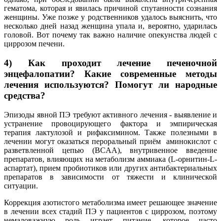
гематома, которая и явилась причиной спутанности сознания
женщины. Уже позже у родственников удалось выяснить, что
несколько дней назад женщина упала и, вероятно, ударилась
головой. Вот почему так важно наличие опекунства людей с
циррозом печени.
4) Как проходит лечение печеночной
энцефалопатии? Какие современные методы
лечения используются? Помогут ли народные
средства?
Эпизоды явной ПЭ требуют активного лечения - выявление и
устранение провоцирующего фактора и эмпирическая
терапия лактулозой и рифаксимином. Также полезными в
лечении могут оказаться пероральный приём аминокислот с
разветвленной цепью (BCAA), внутривенное введение
препаратов, влияющих на метаболизм аммиака (L-орнитин-L-
аспартат), прием пробиотиков или других антибактериальных
препаратов в зависимости от тяжести и клинической
ситуации.
Коррекция азотистого метаболизма имеет решающее значение
в лечении всех стадий ПЭ у пациентов с циррозом, поэтому
немаловажную роль играет питание, которое часто