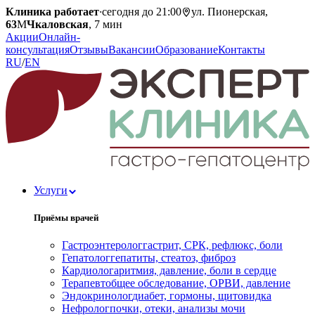
Клиника работает
·
сегодня до 21:00
ул. Пионерская,
63
М
Чкаловская
, 7 мин
Акции
Онлайн-
консультация
Отзывы
Вакансии
Образование
Контакты
RU
/
EN
Услуги
Приёмы врачей
Гастроэнтеролог
гастрит, СРК, рефлюкс, боли
Гепатолог
гепатиты, стеатоз, фиброз
Кардиолог
аритмия, давление, боли в сердце
Терапевт
общее обследование, ОРВИ, давление
Эндокринолог
диабет, гормоны, щитовидка
Нефролог
почки, отеки, анализы мочи