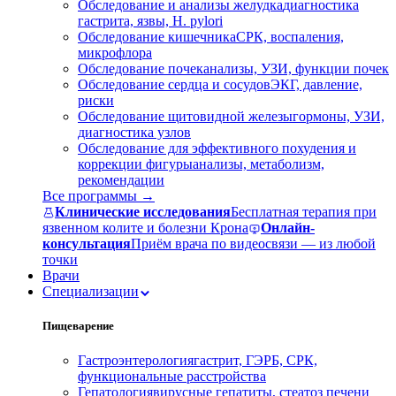
Обследование и анализы желудка
диагностика
гастрита, язвы, H. pylori
Обследование кишечника
СРК, воспаления,
микрофлора
Обследование почек
анализы, УЗИ, функции почек
Обследование сердца и сосудов
ЭКГ, давление,
риски
Обследование щитовидной железы
гормоны, УЗИ,
диагностика узлов
Обследование для эффективного похудения и
коррекции фигуры
анализы, метаболизм,
рекомендации
Все программы →
Клинические исследования
Бесплатная терапия при
язвенном колите и болезни Крона
Онлайн-
консультация
Приём врача по видеосвязи — из любой
точки
Врачи
Специализации
Пищеварение
Гастроэнтерология
гастрит, ГЭРБ, СРК,
функциональные расстройства
Гепатология
вирусные гепатиты, стеатоз печени