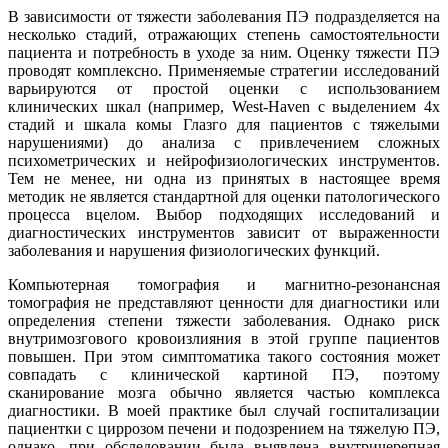
В зависимости от тяжести заболевания ПЭ подразделяется на
несколько стадий, отражающих степень самостоятельности
пациента и потребность в уходе за ним. Оценку тяжести ПЭ
проводят комплексно. Применяемые стратегии исследований
варьируются от простой оценки с использованием
клинических шкал (например, West-Haven с выделением 4х
стадий и шкала комы Глазго для пациентов с тяжелыми
нарушениями) до анализа с привлечением сложных
психометрических и нейрофизиологических инструментов.
Тем не менее, ни одна из принятых в настоящее время
методик не является стандартной для оценки патологического
процесса вцелом. Выбор подходящих исследований и
диагностических инструментов зависит от выраженности
заболевания и нарушения физиологических функций.
Компьютерная томография и магнитно-резонансная
томография не представляют ценности для диагностики или
определения степени тяжести заболевания. Однако риск
внутримозгового кровоизлияния в этой группе пациентов
повышен. При этом симптоматика такого состояния может
совпадать с клинической картиной ПЭ, поэтому
сканирование мозга обычно является частью комплекса
диагностики. В моей практике был случай госпитализации
пациентки с циррозом печени и подозрением на тяжелую ПЭ,
однако, при обследовании была выявлена внутричерепная