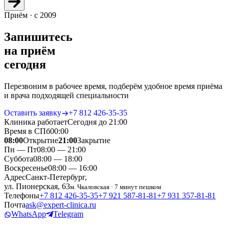
Приём · с 2009
Запишитесь
на приём
сегодня
Перезвоним в рабочее время, подберём удобное время приёма
и врача подходящей специальности
Оставить заявку
+7 812 426‑35‑35
Клиника работает
Сегодня до 21:00
Время в СПб
00
:
00
08:00
Открытие
21:00
Закрытие
Пн — Пт
08:00 — 21:00
Суббота
08:00 — 18:00
Воскресенье
08:00 — 16:00
Адрес
Санкт-Петербург,
ул. Пионерская, 63
м. Чкаловская · 7 минут пешком
Телефоны
+7 812 426‑35‑35
+7 921 587‑81‑81
+7 931 357‑81‑81
Почта
ask@expert-clinica.ru
WhatsApp
Telegram