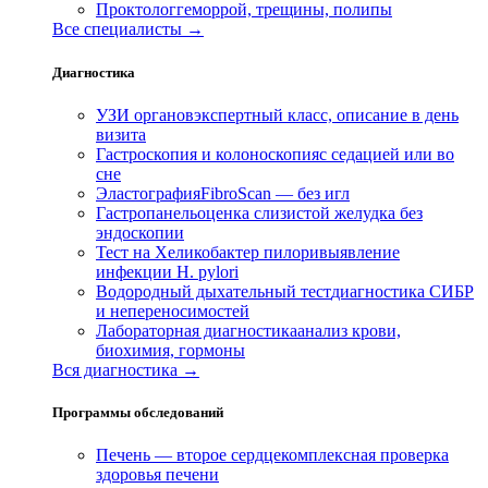
Проктолог
геморрой, трещины, полипы
Все специалисты →
Диагностика
УЗИ органов
экспертный класс, описание в день
визита
Гастроскопия и колоноскопия
с седацией или во
сне
Эластография
FibroScan — без игл
Гастропанель
оценка слизистой желудка без
эндоскопии
Тест на Хеликобактер пилори
выявление
инфекции H. pylori
Водородный дыхательный тест
диагностика СИБР
и непереносимостей
Лабораторная диагностика
анализ крови,
биохимия, гормоны
Вся диагностика →
Программы обследований
Печень — второе сердце
комплексная проверка
здоровья печени