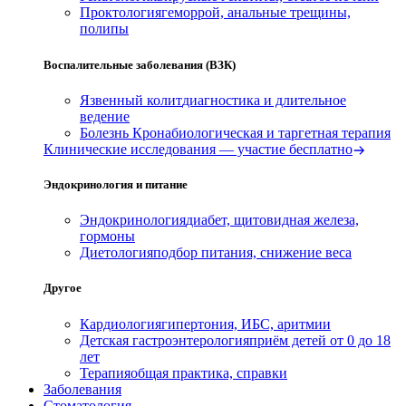
Проктология
геморрой, анальные трещины,
полипы
Воспалительные заболевания (ВЗК)
Язвенный колит
диагностика и длительное
ведение
Болезнь Крона
биологическая и таргетная терапия
Клинические исследования — участие бесплатно
Эндокринология и питание
Эндокринология
диабет, щитовидная железа,
гормоны
Диетология
подбор питания, снижение веса
Другое
Кардиология
гипертония, ИБС, аритмии
Детская гастроэнтерология
приём детей от 0 до 18
лет
Терапия
общая практика, справки
Заболевания
Стоматология