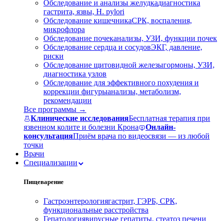
Обследование и анализы желудка
диагностика
гастрита, язвы, H. pylori
Обследование кишечника
СРК, воспаления,
микрофлора
Обследование почек
анализы, УЗИ, функции почек
Обследование сердца и сосудов
ЭКГ, давление,
риски
Обследование щитовидной железы
гормоны, УЗИ,
диагностика узлов
Обследование для эффективного похудения и
коррекции фигуры
анализы, метаболизм,
рекомендации
Все программы →
Клинические исследования
Бесплатная терапия при
язвенном колите и болезни Крона
Онлайн-
консультация
Приём врача по видеосвязи — из любой
точки
Врачи
Специализации
Пищеварение
Гастроэнтерология
гастрит, ГЭРБ, СРК,
функциональные расстройства
Гепатология
вирусные гепатиты, стеатоз печени