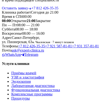
и врача подходящей специальности
Оставить заявку
+7 812 426‑35‑35
Клиника работает
Сегодня до 21:00
Время в СПб
00
:
00
08:00
Открытие
21:00
Закрытие
Пн — Пт
08:00 — 21:00
Суббота
08:00 — 18:00
Воскресенье
08:00 — 16:00
Адрес
Санкт-Петербург,
ул. Пионерская, 63
м. Чкаловская · 7 минут пешком
Телефоны
+7 812 426‑35‑35
+7 921 587‑81‑81
+7 931 357‑81‑81
Почта
ask@expert-clinica.ru
WhatsApp
Telegram
Услуги клиники
Приёмы врачей
УЗИ и эластография
Эндоскопия
Лабораторная диагностика
Функциональная диагностика
Комплексные программы
Процедуры