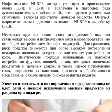
Инфламмасома NLRP3, которая участвует в производстве
обоих IL-1β и IL-18 и вовлечена в патогенез ряда
аутовоспалительных заболеваний, активируется различными
стимулами, включая кристаллы мочевой кислоты. Омега-3
жирные кислоты подавляют активацию NLRP3 и выработку
IL-1β.
Несколько крупных клинических исследований выявили
связь между высоким потреблением мяса и морепродуктов (но
не общим потреблением белка) и подагрой. Для сравнения,
риск подагры снижается при более высоком потреблении
нежирных молочных продуктов и длительном употреблении
кофе. Диетические подходы основанные на высоком
потреблении фруктов, овощей, орехов, нежирных молочных
продуктов и цельных злаков, а также низкое потребление
соли, подслащенных напитков, красного и обработанного
мяса связаны с более низким риском развития подагры.
Хочется отметить, что по современным представлениям не
идет речи о полном исключении мясных продуктов из
рациона при подагре.