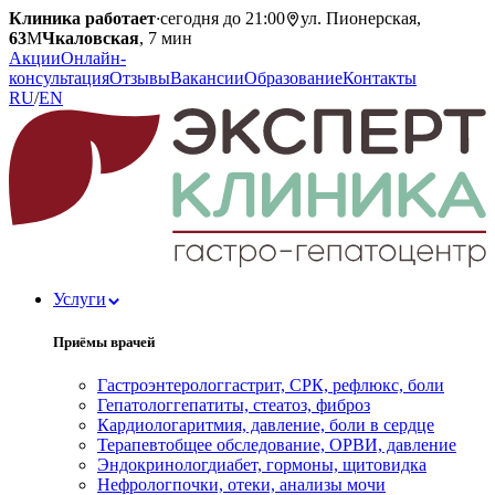
Клиника работает
·
сегодня до 21:00
ул. Пионерская,
63
М
Чкаловская
, 7 мин
Акции
Онлайн-
консультация
Отзывы
Вакансии
Образование
Контакты
RU
/
EN
Услуги
Приёмы врачей
Гастроэнтеролог
гастрит, СРК, рефлюкс, боли
Гепатолог
гепатиты, стеатоз, фиброз
Кардиолог
аритмия, давление, боли в сердце
Терапевт
общее обследование, ОРВИ, давление
Эндокринолог
диабет, гормоны, щитовидка
Нефролог
почки, отеки, анализы мочи