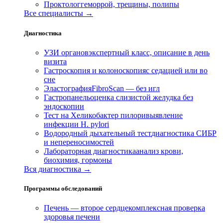
Проктолог
геморрой, трещины, полипы
Все специалисты →
Диагностика
УЗИ органов
экспертный класс, описание в день
визита
Гастроскопия и колоноскопия
с седацией или во
сне
Эластография
FibroScan — без игл
Гастропанель
оценка слизистой желудка без
эндоскопии
Тест на Хеликобактер пилори
выявление
инфекции H. pylori
Водородный дыхательный тест
диагностика СИБР
и непереносимостей
Лабораторная диагностика
анализ крови,
биохимия, гормоны
Вся диагностика →
Программы обследований
Печень — второе сердце
комплексная проверка
здоровья печени