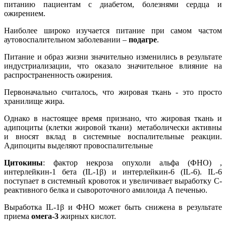
питанию пациентам с диабетом, болезнями сердца и
ожирением.
Наиболее широко изучается питание при самом частом
аутовоспалительном заболевании –
подагре
.
Питание и образ жизни значительно изменились в результате
индустриализации, что оказало значительное влияние на
распространенность ожирения.
Первоначально считалось, что жировая ткань - это просто
хранилище жира.
Однако в настоящее время признано, что жировая ткань и
адипоциты (клетки жировой ткани) метаболически активны
и вносят вклад в системные воспалительные реакции.
Адипоциты выделяют провоспалительные
Цитокины
: фактор некроза опухоли альфа (ФНО) ,
интерлейкин-1 бета (IL-1β) и интерлейкин-6 (IL-6). IL-6
поступает в системный кровоток и увеличивает выработку С-
реактивного белка и сывороточного амилоида А печенью.
Выработка IL-1β и ФНО может быть снижена в результате
приема
омега-3
жирных кислот.