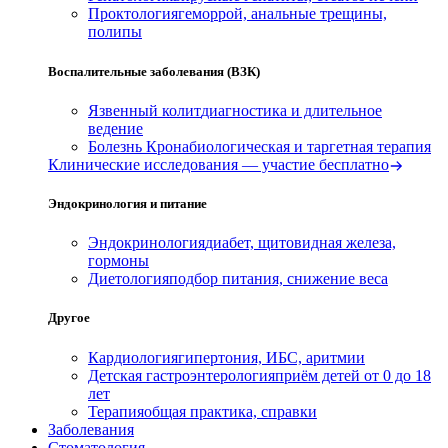
Проктология
геморрой, анальные трещины,
полипы
Воспалительные заболевания (ВЗК)
Язвенный колит
диагностика и длительное
ведение
Болезнь Крона
биологическая и таргетная терапия
Клинические исследования — участие бесплатно
Эндокринология и питание
Эндокринология
диабет, щитовидная железа,
гормоны
Диетология
подбор питания, снижение веса
Другое
Кардиология
гипертония, ИБС, аритмии
Детская гастроэнтерология
приём детей от 0 до 18
лет
Терапия
общая практика, справки
Заболевания
Стоматология