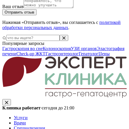
Ваш отзыв
Отправить отзыв
Нажимая «Отправить отзыв», вы соглашаетесь с
политикой
обработки персональных данных
.
Популярные запросы
Гастроскопия во сне
Колоноскопия
УЗИ органов
Эластография
печени
Check-up ЖКТ
Гастроэнтеролог
Гепатолог
Цены
Клиника работает
·
сегодня до 21:00
Услуги
Врачи
Специализации