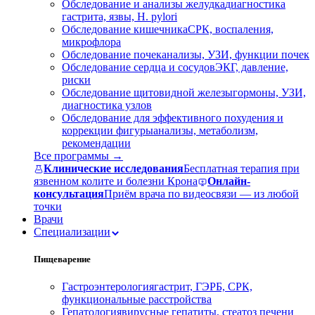
Обследование и анализы желудка
диагностика
гастрита, язвы, H. pylori
Обследование кишечника
СРК, воспаления,
микрофлора
Обследование почек
анализы, УЗИ, функции почек
Обследование сердца и сосудов
ЭКГ, давление,
риски
Обследование щитовидной железы
гормоны, УЗИ,
диагностика узлов
Обследование для эффективного похудения и
коррекции фигуры
анализы, метаболизм,
рекомендации
Все программы →
Клинические исследования
Бесплатная терапия при
язвенном колите и болезни Крона
Онлайн-
консультация
Приём врача по видеосвязи — из любой
точки
Врачи
Специализации
Пищеварение
Гастроэнтерология
гастрит, ГЭРБ, СРК,
функциональные расстройства
Гепатология
вирусные гепатиты, стеатоз печени