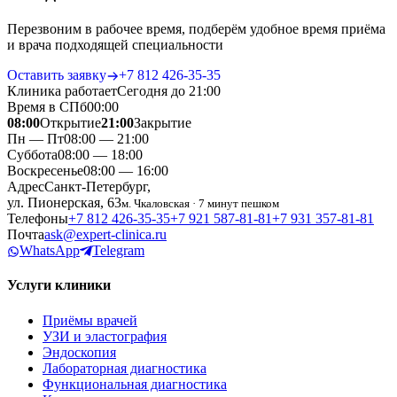
Перезвоним в рабочее время, подберём удобное время приёма
и врача подходящей специальности
Оставить заявку
+7 812 426‑35‑35
Клиника работает
Сегодня до 21:00
Время в СПб
00
:
00
08:00
Открытие
21:00
Закрытие
Пн — Пт
08:00 — 21:00
Суббота
08:00 — 18:00
Воскресенье
08:00 — 16:00
Адрес
Санкт-Петербург,
ул. Пионерская, 63
м. Чкаловская · 7 минут пешком
Телефоны
+7 812 426‑35‑35
+7 921 587‑81‑81
+7 931 357‑81‑81
Почта
ask@expert-clinica.ru
WhatsApp
Telegram
Услуги клиники
Приёмы врачей
УЗИ и эластография
Эндоскопия
Лабораторная диагностика
Функциональная диагностика