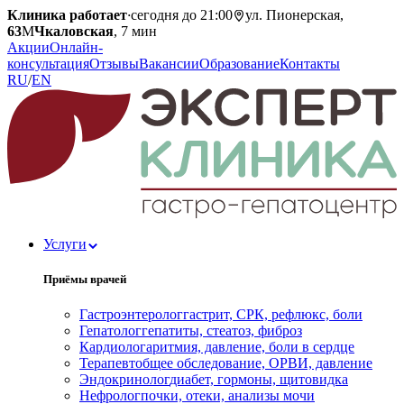
Клиника работает
·
сегодня до 21:00
ул. Пионерская,
63
М
Чкаловская
, 7 мин
Акции
Онлайн-
консультация
Отзывы
Вакансии
Образование
Контакты
RU
/
EN
Услуги
Приёмы врачей
Гастроэнтеролог
гастрит, СРК, рефлюкс, боли
Гепатолог
гепатиты, стеатоз, фиброз
Кардиолог
аритмия, давление, боли в сердце
Терапевт
общее обследование, ОРВИ, давление
Эндокринолог
диабет, гормоны, щитовидка
Нефролог
почки, отеки, анализы мочи