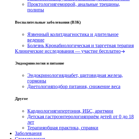
Проктология
геморрой, анальные трещины,
полипы
Воспалительные заболевания (ВЗК)
Язвенный колит
диагностика и длительное
ведение
Болезнь Крона
биологическая и таргетная терапия
Клинические исследования — участие бесплатно
Эндокринология и питание
Эндокринология
диабет, щитовидная железа,
гормоны
Диетология
подбор питания, снижение веса
Другое
Кардиология
гипертония, ИБС, аритмии
Детская гастроэнтерология
приём детей от 0 до 18
лет
Терапия
общая практика, справки
Заболевания
Стоматология