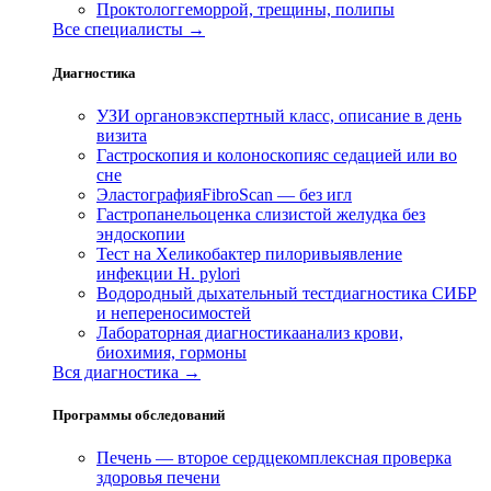
Проктолог
геморрой, трещины, полипы
Все специалисты →
Диагностика
УЗИ органов
экспертный класс, описание в день
визита
Гастроскопия и колоноскопия
с седацией или во
сне
Эластография
FibroScan — без игл
Гастропанель
оценка слизистой желудка без
эндоскопии
Тест на Хеликобактер пилори
выявление
инфекции H. pylori
Водородный дыхательный тест
диагностика СИБР
и непереносимостей
Лабораторная диагностика
анализ крови,
биохимия, гормоны
Вся диагностика →
Программы обследований
Печень — второе сердце
комплексная проверка
здоровья печени