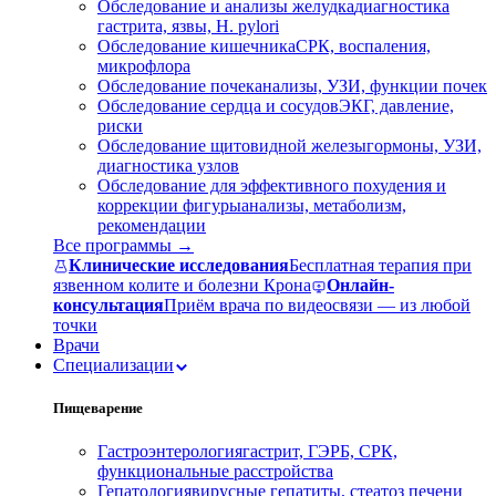
Обследование и анализы желудка
диагностика
гастрита, язвы, H. pylori
Обследование кишечника
СРК, воспаления,
микрофлора
Обследование почек
анализы, УЗИ, функции почек
Обследование сердца и сосудов
ЭКГ, давление,
риски
Обследование щитовидной железы
гормоны, УЗИ,
диагностика узлов
Обследование для эффективного похудения и
коррекции фигуры
анализы, метаболизм,
рекомендации
Все программы →
Клинические исследования
Бесплатная терапия при
язвенном колите и болезни Крона
Онлайн-
консультация
Приём врача по видеосвязи — из любой
точки
Врачи
Специализации
Пищеварение
Гастроэнтерология
гастрит, ГЭРБ, СРК,
функциональные расстройства
Гепатология
вирусные гепатиты, стеатоз печени