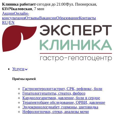
Клиника работает
·
сегодня до 21:00
ул. Пионерская,
63
М
Чкаловская
, 7 мин
Акции
Онлайн-
консультация
Отзывы
Вакансии
Образование
Контакты
RU
/
EN
Услуги
Приёмы врачей
Гастроэнтеролог
гастрит, СРК, рефлюкс, боли
Гепатолог
гепатиты, стеатоз, фиброз
Кардиолог
аритмия, давление, боли в сердце
Терапевт
общее обследование, ОРВИ, давление
Эндокринолог
диабет, гормоны, щитовидка
Нефролог
почки, отеки, анализы мочи