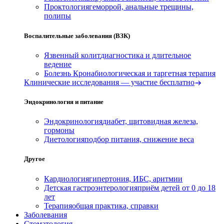
Проктология
геморрой, анальные трещины,
полипы
Воспалительные заболевания (ВЗК)
Язвенный колит
диагностика и длительное
ведение
Болезнь Крона
биологическая и таргетная терапия
Клинические исследования — участие бесплатно
Эндокринология и питание
Эндокринология
диабет, щитовидная железа,
гормоны
Диетология
подбор питания, снижение веса
Другое
Кардиология
гипертония, ИБС, аритмии
Детская гастроэнтерология
приём детей от 0 до 18
лет
Терапия
общая практика, справки
Заболевания
Стоматология