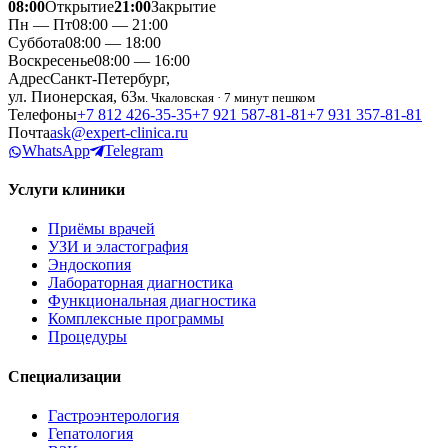
08:00
Открытие
21:00
Закрытие
Пн — Пт
08:00 — 21:00
Суббота
08:00 — 18:00
Воскресенье
08:00 — 16:00
Адрес
Санкт-Петербург,
ул. Пионерская, 63
м. Чкаловская · 7 минут пешком
Телефоны
+7 812 426‑35‑35
+7 921 587‑81‑81
+7 931 357‑81‑81
Почта
ask@expert-clinica.ru
WhatsApp
Telegram
Услуги клиники
Приёмы врачей
УЗИ и эластография
Эндоскопия
Лабораторная диагностика
Функциональная диагностика
Комплексные программы
Процедуры
Специализации
Гастроэнтерология
Гепатология