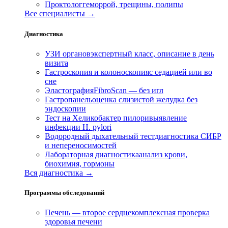
Проктолог
геморрой, трещины, полипы
Все специалисты →
Диагностика
УЗИ органов
экспертный класс, описание в день
визита
Гастроскопия и колоноскопия
с седацией или во
сне
Эластография
FibroScan — без игл
Гастропанель
оценка слизистой желудка без
эндоскопии
Тест на Хеликобактер пилори
выявление
инфекции H. pylori
Водородный дыхательный тест
диагностика СИБР
и непереносимостей
Лабораторная диагностика
анализ крови,
биохимия, гормоны
Вся диагностика →
Программы обследований
Печень — второе сердце
комплексная проверка
здоровья печени