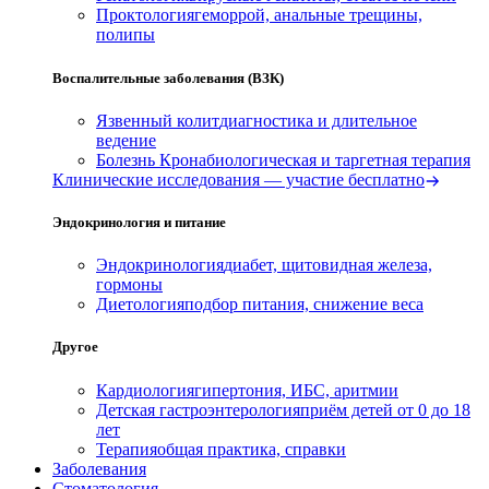
Проктология
геморрой, анальные трещины,
полипы
Воспалительные заболевания (ВЗК)
Язвенный колит
диагностика и длительное
ведение
Болезнь Крона
биологическая и таргетная терапия
Клинические исследования — участие бесплатно
Эндокринология и питание
Эндокринология
диабет, щитовидная железа,
гормоны
Диетология
подбор питания, снижение веса
Другое
Кардиология
гипертония, ИБС, аритмии
Детская гастроэнтерология
приём детей от 0 до 18
лет
Терапия
общая практика, справки
Заболевания
Стоматология