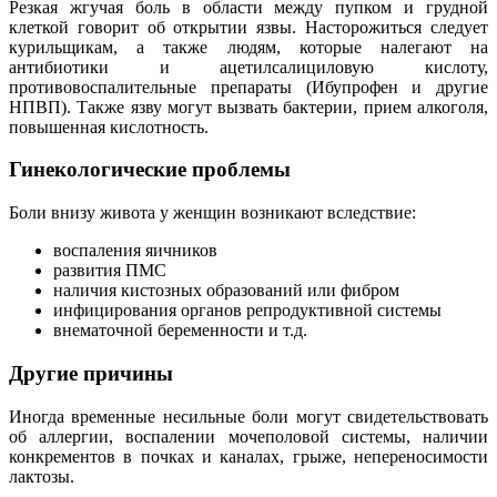
Резкая жгучая боль в области между пупком и грудной
клеткой говорит об открытии язвы. Насторожиться следует
курильщикам, а также людям, которые налегают на
антибиотики и ацетилсалициловую кислоту,
противовоспалительные препараты (Ибупрофен и другие
НПВП). Также язву могут вызвать бактерии, прием алкоголя,
повышенная кислотность.
Гинекологические проблемы
Боли внизу живота у женщин возникают вследствие:
воспаления яичников
развития ПМС
наличия кистозных образований или фибром
инфицирования органов репродуктивной системы
внематочной беременности и т.д.
Другие причины
Иногда временные несильные боли могут свидетельствовать
об аллергии, воспалении мочеполовой системы, наличии
конкрементов в почках и каналах, грыже, непереносимости
лактозы.