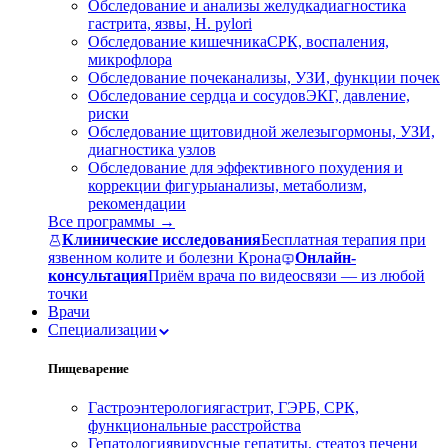
Обследование и анализы желудка
диагностика
гастрита, язвы, H. pylori
Обследование кишечника
СРК, воспаления,
микрофлора
Обследование почек
анализы, УЗИ, функции почек
Обследование сердца и сосудов
ЭКГ, давление,
риски
Обследование щитовидной железы
гормоны, УЗИ,
диагностика узлов
Обследование для эффективного похудения и
коррекции фигуры
анализы, метаболизм,
рекомендации
Все программы →
Клинические исследования
Бесплатная терапия при
язвенном колите и болезни Крона
Онлайн-
консультация
Приём врача по видеосвязи — из любой
точки
Врачи
Специализации
Пищеварение
Гастроэнтерология
гастрит, ГЭРБ, СРК,
функциональные расстройства
Гепатология
вирусные гепатиты, стеатоз печени