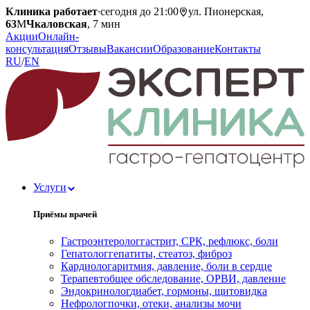
Клиника работает
·
сегодня до 21:00
ул. Пионерская,
63
М
Чкаловская
, 7 мин
Акции
Онлайн-
консультация
Отзывы
Вакансии
Образование
Контакты
RU
/
EN
Услуги
Приёмы врачей
Гастроэнтеролог
гастрит, СРК, рефлюкс, боли
Гепатолог
гепатиты, стеатоз, фиброз
Кардиолог
аритмия, давление, боли в сердце
Терапевт
общее обследование, ОРВИ, давление
Эндокринолог
диабет, гормоны, щитовидка
Нефролог
почки, отеки, анализы мочи