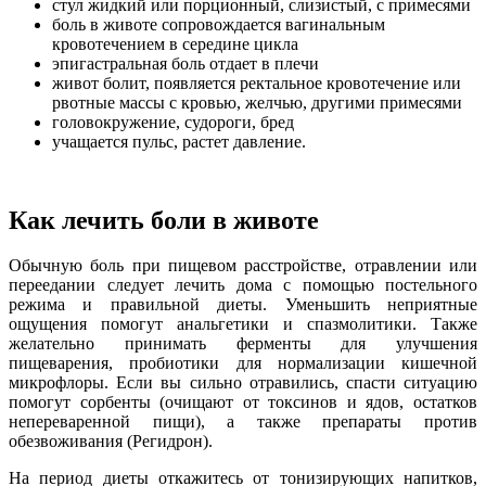
стул жидкий или порционный, слизистый, с примесями
боль в животе сопровождается вагинальным
кровотечением в середине цикла
эпигастральная боль отдает в плечи
живот болит, появляется ректальное кровотечение или
рвотные массы с кровью, желчью, другими примесями
головокружение, судороги, бред
учащается пульс, растет давление.
Как лечить боли в животе
Обычную боль при пищевом расстройстве, отравлении или
переедании следует лечить дома с помощью постельного
режима и правильной диеты. Уменьшить неприятные
ощущения помогут анальгетики и спазмолитики. Также
желательно принимать ферменты для улучшения
пищеварения, пробиотики для нормализации кишечной
микрофлоры. Если вы сильно отравились, спасти ситуацию
помогут сорбенты (очищают от токсинов и ядов, остатков
непереваренной пищи), а также препараты против
обезвоживания (Регидрон).
На период диеты откажитесь от тонизирующих напитков,