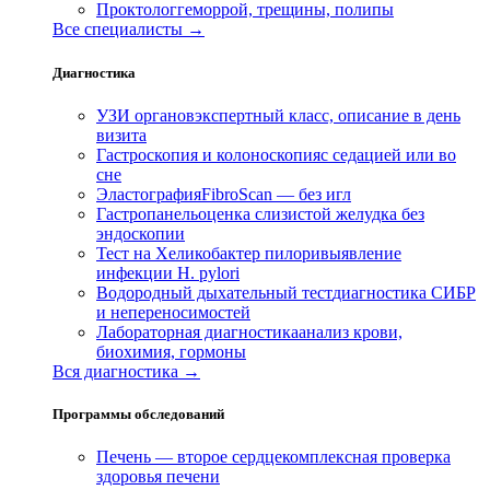
Проктолог
геморрой, трещины, полипы
Все специалисты →
Диагностика
УЗИ органов
экспертный класс, описание в день
визита
Гастроскопия и колоноскопия
с седацией или во
сне
Эластография
FibroScan — без игл
Гастропанель
оценка слизистой желудка без
эндоскопии
Тест на Хеликобактер пилори
выявление
инфекции H. pylori
Водородный дыхательный тест
диагностика СИБР
и непереносимостей
Лабораторная диагностика
анализ крови,
биохимия, гормоны
Вся диагностика →
Программы обследований
Печень — второе сердце
комплексная проверка
здоровья печени