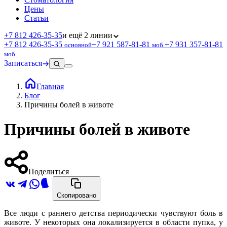
Цены
Статьи
+7 812 426‑35‑35
и ещё 2 линии
+7 812 426‑35‑35
+7 921 587‑81‑81
+7 931 357‑81‑81
основной
моб.
моб.
Записаться
Главная
Блог
Причины болей в животе
Причины болей в животе
Поделиться
Скопировано
Все люди с раннего детства периодически чувствуют боль в
животе. У некоторых она локализируется в области пупка, у