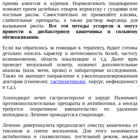
приема алкоголя и курения. Нормализовать пищеварение
поможет прием целебных отваров вприкуску с сухарями или
постным рисом. Самостоятельно не применяйте клизмы,
слабительные препараты, а также раствор марганца для
вызывания рвоты.
Все эти методы устарели и могут
привести к дисбактериозу кишечника и сильному
обезвоживанию.
Если вы обратились за помощью к терапевту, будьте готовы
детально описать характер и интенсивность болей, частоту
возникновения, область локализации и т.д. Далее врач
проведет визуальный осмотр, назначит дополнительные
анализы (кала, мочи, крови) и лабораторные исследования.
Также он выпишет направление к узкоспециализированным
докторам (гинеколог,
гастроэнтеролог
, хирург, инфекционист
и т.д.).
Аппендицит лечит гастроэнтеролог и хирург. Назначают
противовоспалительные препараты и антибиотики, а иногда
требуется оперативное вмешательство по удалению
аппендикса. Лечение проводится в стационаре.
Лечение дивертикулита предполагает очистку кишечника от
токсинов и снятие воспаления. Для этого назначаются
антибиотики и спазмолитики, постельный режим, жидкая