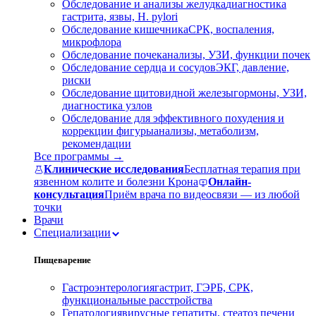
Обследование и анализы желудка
диагностика
гастрита, язвы, H. pylori
Обследование кишечника
СРК, воспаления,
микрофлора
Обследование почек
анализы, УЗИ, функции почек
Обследование сердца и сосудов
ЭКГ, давление,
риски
Обследование щитовидной железы
гормоны, УЗИ,
диагностика узлов
Обследование для эффективного похудения и
коррекции фигуры
анализы, метаболизм,
рекомендации
Все программы →
Клинические исследования
Бесплатная терапия при
язвенном колите и болезни Крона
Онлайн-
консультация
Приём врача по видеосвязи — из любой
точки
Врачи
Специализации
Пищеварение
Гастроэнтерология
гастрит, ГЭРБ, СРК,
функциональные расстройства
Гепатология
вирусные гепатиты, стеатоз печени