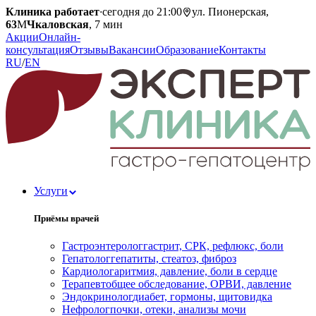
Клиника работает
·
сегодня до 21:00
ул. Пионерская,
63
М
Чкаловская
, 7 мин
Акции
Онлайн-
консультация
Отзывы
Вакансии
Образование
Контакты
RU
/
EN
Услуги
Приёмы врачей
Гастроэнтеролог
гастрит, СРК, рефлюкс, боли
Гепатолог
гепатиты, стеатоз, фиброз
Кардиолог
аритмия, давление, боли в сердце
Терапевт
общее обследование, ОРВИ, давление
Эндокринолог
диабет, гормоны, щитовидка
Нефролог
почки, отеки, анализы мочи