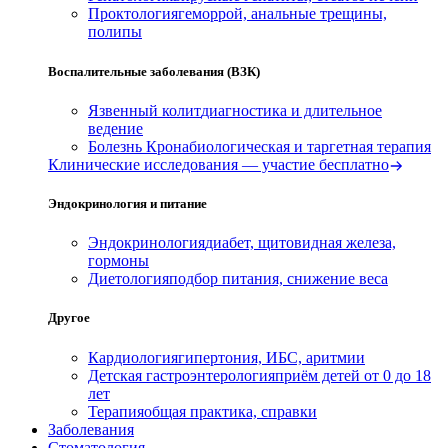
Проктология
геморрой, анальные трещины,
полипы
Воспалительные заболевания (ВЗК)
Язвенный колит
диагностика и длительное
ведение
Болезнь Крона
биологическая и таргетная терапия
Клинические исследования — участие бесплатно
Эндокринология и питание
Эндокринология
диабет, щитовидная железа,
гормоны
Диетология
подбор питания, снижение веса
Другое
Кардиология
гипертония, ИБС, аритмии
Детская гастроэнтерология
приём детей от 0 до 18
лет
Терапия
общая практика, справки
Заболевания
Стоматология