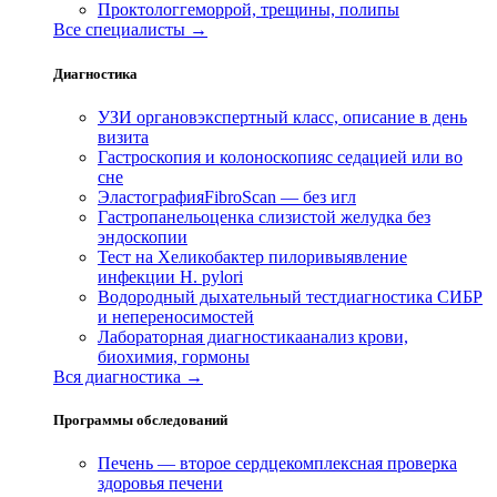
Проктолог
геморрой, трещины, полипы
Все специалисты →
Диагностика
УЗИ органов
экспертный класс, описание в день
визита
Гастроскопия и колоноскопия
с седацией или во
сне
Эластография
FibroScan — без игл
Гастропанель
оценка слизистой желудка без
эндоскопии
Тест на Хеликобактер пилори
выявление
инфекции H. pylori
Водородный дыхательный тест
диагностика СИБР
и непереносимостей
Лабораторная диагностика
анализ крови,
биохимия, гормоны
Вся диагностика →
Программы обследований
Печень — второе сердце
комплексная проверка
здоровья печени