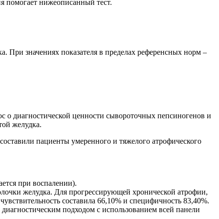
ия помогает нижеописанный тест.
а. При значениях показателя в пределах референсных норм –
прос о диагностической ценности сывороточных пепсиногенов и
той желудка.
у составили пациенты умеренного и тяжелого атрофического
ается при воспалении).
болочки желудка. Для прогрессирующей хронической атрофии,
), чувствительность составила 66,10% и специфичность 83,40%.
 диагностическим подходом с использованием всей панели