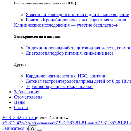
Воспалительные заболевания (ВЗК)
Язвенный колит
диагностика и длительное ведение
Болезнь Крона
биологическая и таргетная терапия
Клинические исследования — участие бесплатно
Эндокринология и питание
Эндокринология
диабет, щитовидная железа, гормо
Диетология
подбор питания, снижение веса
Другое
Кардиология
гипертония, ИБС, аритмии
Детская гастроэнтерология
приём детей от 0 до 18 л
Терапия
общая практика, справки
Заболевания
Стоматология
Цены
Статьи
+7 812 426‑35‑35
и ещё 2 линии
+7 812 426‑35‑35
+7 921 587‑81‑81
+7 931 357‑81‑81
основной
моб.
Записаться