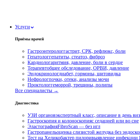
Услуги
Приёмы врачей
Гастроэнтеролог
гастрит, СРК, рефлюкс, боли
Гепатолог
гепатиты, стеатоз, фиброз
Кардиолог
аритмия, давление, боли в сердце
Терапевт
общее обследование, ОРВИ, давление
Эндокринолог
диабет, гормоны, щитовидка
Нефролог
почки, отеки, анализы мочи
Проктолог
геморрой, трещины, полипы
Все специалисты →
Диагностика
УЗИ органов
экспертный класс, описание в день ви
Гастроскопия и колоноскопия
с седацией или во сне
Эластография
FibroScan — без игл
Гастропанель
оценка слизистой желудка без эндоск
Тест на Хеликобактер пилори
выявление инфекции H