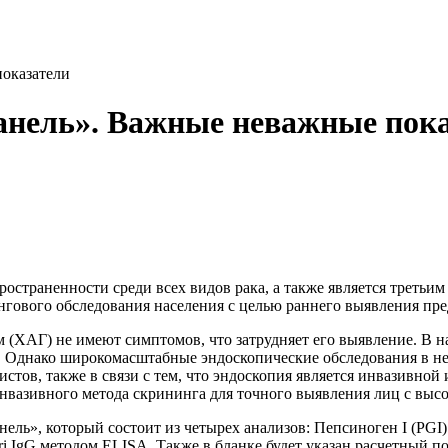
показатели
анель». Важные неважные пок
пространенности среди всех видов рака, а также является третьи
нгового обследования населения с целью раннего выявления пре
 (ХАГ) не имеют симптомов, что затрудняет его выявление. В н
. Однако широкомасштабные эндоскопические обследования в не
стов, также в связи с тем, что эндоскопия является инвазивной
нвазивного метода скрининга для точного выявления лиц с высо
нель», который состоит из четырех анализов: Пепсиноген I (PGI
ori IgG методом ELISA. Также в бланке будет указан расчетный п