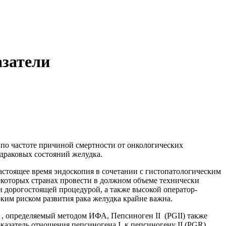
азатели
м по частоте причиной смертности от онкологических
драковых состояний желудка.
астоящее время эндоскопия в сочетании с гистопатологическим
которых странах провести в должном объеме технически
 и дорогостоящей процедурой, а также высокой оператор-
ким риском развития рака желудка крайне важна.
) , определяемый методом ИФА, Пепсиноген II (PGII) также
оказатель отношения пепсиногена I к пепсиногену II (PGR).