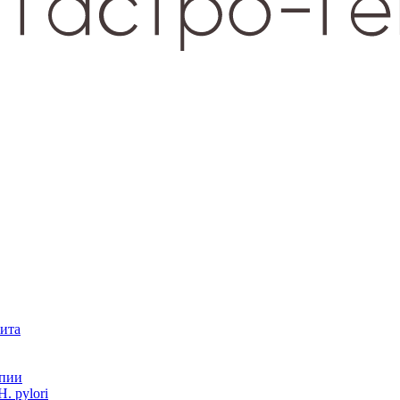
зита
опии
. pylori