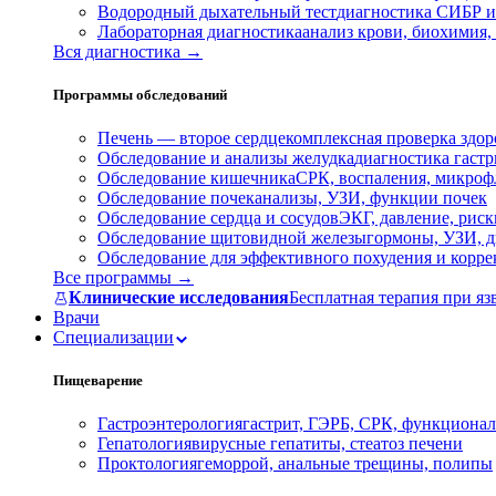
Водородный дыхательный тест
диагностика СИБР и
Лабораторная диагностика
анализ крови, биохимия
Вся диагностика →
Программы обследований
Печень — второе сердце
комплексная проверка здор
Обследование и анализы желудка
диагностика гастри
Обследование кишечника
СРК, воспаления, микроф
Обследование почек
анализы, УЗИ, функции почек
Обследование сердца и сосудов
ЭКГ, давление, риск
Обследование щитовидной железы
гормоны, УЗИ, д
Обследование для эффективного похудения и корр
Все программы →
Клинические исследования
Бесплатная терапия при яз
Врачи
Специализации
Пищеварение
Гастроэнтерология
гастрит, ГЭРБ, СРК, функционал
Гепатология
вирусные гепатиты, стеатоз печени
Проктология
геморрой, анальные трещины, полипы