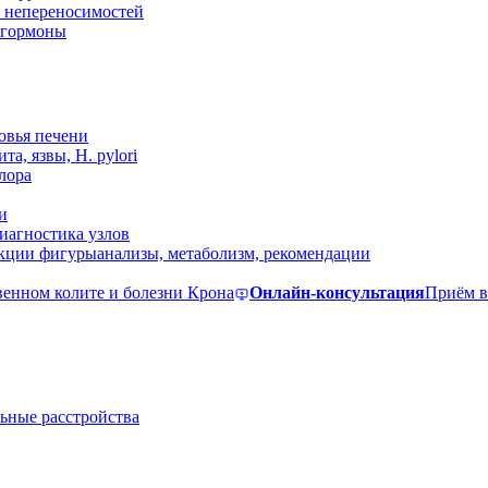
 непереносимостей
, гормоны
овья печени
та, язвы, H. pylori
лора
и
иагностика узлов
екции фигуры
анализы, метаболизм, рекомендации
венном колите и болезни Крона
Онлайн-консультация
Приём в
ьные расстройства