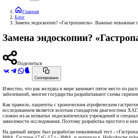
Главная
Блог
Замена эндоскопии? «Гастропанель». Важные неважные 
Замена эндоскопии? «Гастроп
Поделиться
Скопировано
Известно, что рак желудка в мире занимает пятое место по рас
заболеваний, многие государства разрабатывают схемы скрини
Как правило, пациенты с хроническим атрофическим гастритом
исследованием является золотым стандартом диагностики ХАГ
сложно из-за нехватки эндоскопических учреждений и специали
зависимости исследования. Поэтому разработка простого и неи
На данный запрос был разработан инвазивный тест - «Гастропа
ИФА, Гастрин-17 (G-17 ) – ИФА, и антитела к Helicobacter pyl