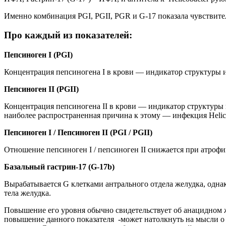
Именно комбинация PGI, PGII, PGR и G-17 показала чувствите
Про каждый из показателей:
Пепсиноген I (PGI)
Концентрация пепсиногена I в крови — индикатор структуры 
Пепсиноген II (PGII)
Концентрация пепсиногена II в крови — индикатор структуры 
наиболее распространенная причина к этому — инфекция Helicob
Пепсиноген I / Пепсиноген II (PGI / PGII)
Отношение пепсиноген I / пепсиноген II снижается при атрофи
Базальный гастрин-17 (G-17b)
Вырабатывается G клетками антрального отдела желудка, однак
тела желудка.
Повышение его уровня обычно свидетельствует об анацидном ж
повышение данного показателя -может натолкнуть на мысли о 