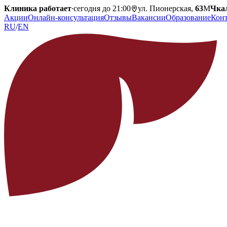
Клиника работает
·
сегодня до 21:00
ул. Пионерская,
63
М
Чка
Акции
Онлайн-консультация
Отзывы
Вакансии
Образование
Кон
RU
/
EN