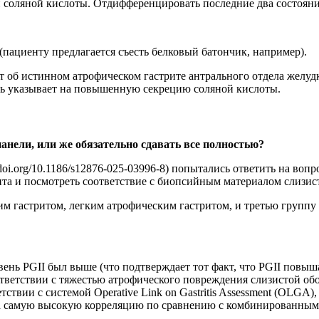
и соляной кислоты. Отдифференцировать последние два состоян
(пациенту предлагается съесть белковый батончик, например).
 об истинном атрофическом гастрите антрального отдела желудк
сть указывает на повышенную секрецию соляной кислоты.
анели, или же обязательно сдавать все полностью?
doi.org/10.1186/s12876-025-03996-8) попытались ответить на во
ита и посмотреть соответствие с биопсийным материалом слизис
ким гастритом, легким атрофическим гастритом, и третью групп
ень PGII был выше (что подтверждает тот факт, что PGII повыш
ответствии с тяжестью атрофического повреждения слизистой о
тствии с системой Operative Link on Gastritis Assessment (OLGA
ала самую высокую корреляцию по сравнению с комбинированным