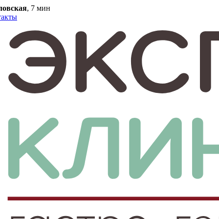
ловская
, 7 мин
такты