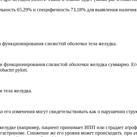
льность 65,29% и специфичность 73,18% для выявления наличия 
и функционирования слизистой оболочки тела желудка.
и функционирования слизистой оболочки желудка суммарно. Его 
acter pylori.
и тела желудка.
о его изменения могут свидетельствовать как о нарушении стру
елудке (например, пациент принимает ИПП или страдает атрофи
гастриноме. Снижение же его уровня может происходить при ат