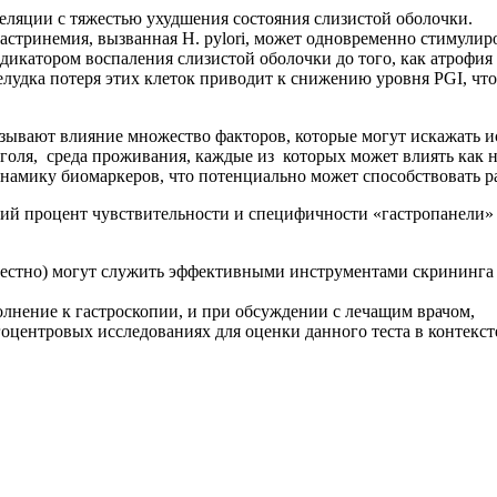
реляции с тяжестью ухудшения состояния слизистой оболочки.
астринемия, вызванная H. pylori, может одновременно стимулиро
дикатором воспаления слизистой оболочки до того, как атрофия 
удка потеря этих клеток приводит к снижению уровня PGI, что
зывают влияние множество факторов, которые могут искажать и
голя, среда проживания, каждые из которых может влиять как на
инамику биомаркеров, что потенциально может способствовать 
й процент чувствительности и специфичности «гастропанели» 
местно) могут служить эффективными инструментами скрининга 
лнение к гастроскопии, и при обсуждении с лечащим врачом,
центровых исследованиях для оценки данного теста в контекст