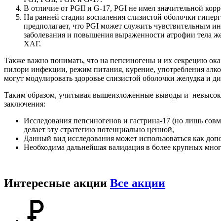
В отличие от PGII и G-17, PGI не имел значительной кор
На ранней стадии воспаления слизистой оболочки гиперг
предполагает, что PGI может служить чувствительным ин
заболевания и повышения выраженности атрофии тела жел
ХАГ.
Также важно понимать, что на пепсиногены и их секрецию ока
пилори инфекции, режим питания, курение, употребления алко
могут модулировать здоровье слизистой оболочки желудка и д
Таким образом, учитывая вышеизложенные выводы и невысоки
заключения:
Исследования пепсиногенов и гастрина-17 (но лишь сов
делает эту стратегию потенциально ценной,
Данный вид исследования может использоваться как допо
Необходима дальнейшая валидация в более крупных много
Интересные акции
Все акции