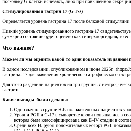
поскольку G-клетки исчезают., либо при повышенной секреци
Стимулированный гастрин-17 (G-17s)
Определяется уровень гастрина-17 после белковой стимуляции 
Низкий уровень стимулированного гастрина-17 свидетельствует
суммарно состояние будет оценено как гиперхлоргидрия, то е
Что важнее?
Можем ли мы оценить какой-то один показатель из данной п
В одном исследовании, опубликованном в июне 2025г. (https://
гастрина- 17 для выявления хронического атрофического гастр
Для этого разделили пациентов на три группы: с неатрофичес
гастрита.
Какие выводы были сделаны:
Однозначно в группе H.P. положительных пациентов уров
Уровни PGII и G-17 в сыворотке крови повышались в со
которая была классифицирована как II–IV стадии в соотве
Среди всех H. pylori-положительных когорт PGII показ
PGI, PGII, PGR и G-17.