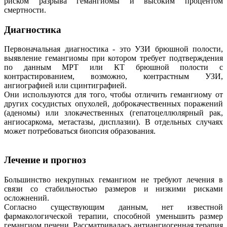
риском разрыва гемангиомы и высоким процентом
смертности.
Диагностика
Первоначальная диагностика - это УЗИ брюшной полости,
выявление гемангиомы при котором требует подтверждения
по данным МРТ или КТ брюшной полости с
контрастированием, возможно, контрастным УЗИ,
ангиографией или сцинтиграфией.
Они используются для того, чтобы отличить гемангиому от
других сосудистых опухолей, доброкачественных поражений
(аденомы) или злокачественных (гепатоцеллюлярный рак,
ангиосаркома, метастазы, дисплазии). В отдельных случаях
может потребоваться биопсия образования.
Лечение и прогноз
Большинство некрупных гемангиом не требуют лечения в
связи со стабильностью размеров и низкими рисками
осложнений.
Согласно существующим данным, нет известной
фармакологической терапии, способной уменьшить размер
гемангиом печени. Рассматривалась антиангиогенная терапия