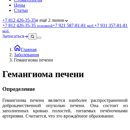
Цены
Статьи
+7 812 426‑35‑35
и ещё 2 линии
+7 812 426‑35‑35
+7 921 587‑81‑81
+7 931 357‑81‑81
основной
моб.
моб.
Записаться
Главная
Заболевания
Гемангиома печени
Гемангиома печени
Определение
Гемангиома печени является наиболее распространенной
доброкачественной опухолью печени. Она состоит из
заполненных кровью полостей, питаемых печёночными
артериями. Считается, что это врождённое образование.