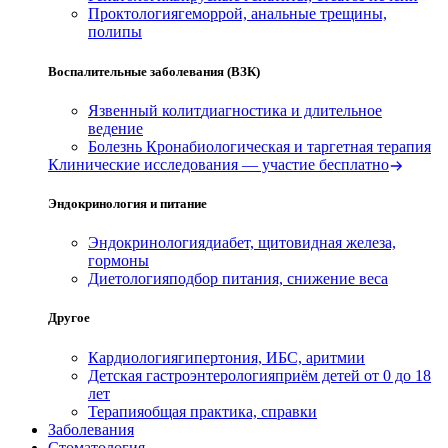
Проктология
геморрой, анальные трещины,
полипы
Воспалительные заболевания (ВЗК)
Язвенный колит
диагностика и длительное
ведение
Болезнь Крона
биологическая и таргетная терапия
Клинические исследования — участие бесплатно
Эндокринология и питание
Эндокринология
диабет, щитовидная железа,
гормоны
Диетология
подбор питания, снижение веса
Другое
Кардиология
гипертония, ИБС, аритмии
Детская гастроэнтерология
приём детей от 0 до 18
лет
Терапия
общая практика, справки
Заболевания
Стоматология