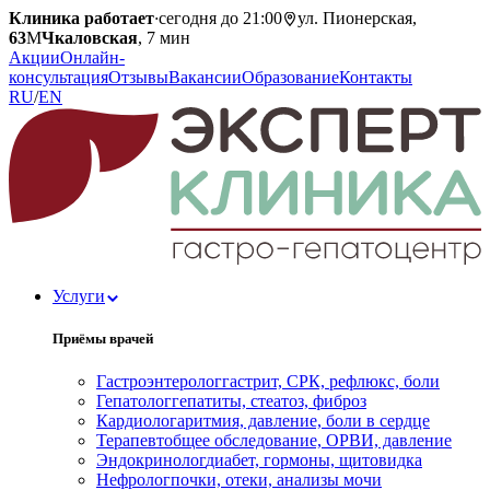
Клиника работает
·
сегодня до 21:00
ул. Пионерская,
63
М
Чкаловская
, 7 мин
Акции
Онлайн-
консультация
Отзывы
Вакансии
Образование
Контакты
RU
/
EN
Услуги
Приёмы врачей
Гастроэнтеролог
гастрит, СРК, рефлюкс, боли
Гепатолог
гепатиты, стеатоз, фиброз
Кардиолог
аритмия, давление, боли в сердце
Терапевт
общее обследование, ОРВИ, давление
Эндокринолог
диабет, гормоны, щитовидка
Нефролог
почки, отеки, анализы мочи