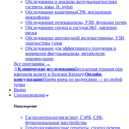
Обследование и анализы желудка
диагностика
гастрита, язвы, H. pylori
Обследование кишечника
СРК, воспаления,
микрофлора
Обследование почек
анализы, УЗИ, функции почек
Обследование сердца и сосудов
ЭКГ, давление,
риски
Обследование щитовидной железы
гормоны, УЗИ,
диагностика узлов
Обследование для эффективного похудения и
коррекции фигуры
анализы, метаболизм,
рекомендации
Все программы →
Клинические исследования
Бесплатная терапия при
язвенном колите и болезни Крона
Онлайн-
консультация
Приём врача по видеосвязи — из любой
точки
Врачи
Специализации
Пищеварение
Гастроэнтерология
гастрит, ГЭРБ, СРК,
функциональные расстройства
Гепатология
вирусные гепатиты, стеатоз печени