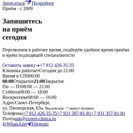
Записаться
Подробнее
Приём · с 2009
Запишитесь
на приём
сегодня
Перезвоним в рабочее время, подберём удобное время приёма
и врача подходящей специальности
Оставить заявку
+7 812 426‑35‑35
Клиника работает
Сегодня до 21:00
Время в СПб
00
:
00
08:00
Открытие
21:00
Закрытие
Пн — Пт
08:00 — 21:00
Суббота
08:00 — 18:00
Воскресенье
08:00 — 16:00
Адрес
Санкт-Петербург,
ул. Пионерская, 63
м. Чкаловская · 7 минут пешком
Телефоны
+7 812 426‑35‑35
+7 921 587‑81‑81
+7 931 357‑81‑81
Почта
ask@expert-clinica.ru
WhatsApp
Telegram