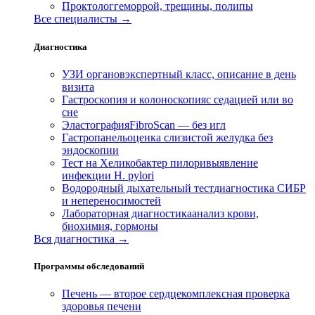
Проктолог
геморрой, трещины, полипы
Все специалисты →
Диагностика
УЗИ органов
экспертный класс, описание в день
визита
Гастроскопия и колоноскопия
с седацией или во
сне
Эластография
FibroScan — без игл
Гастропанель
оценка слизистой желудка без
эндоскопии
Тест на Хеликобактер пилори
выявление
инфекции H. pylori
Водородный дыхательный тест
диагностика СИБР
и непереносимостей
Лабораторная диагностика
анализ крови,
биохимия, гормоны
Вся диагностика →
Программы обследований
Печень — второе сердце
комплексная проверка
здоровья печени