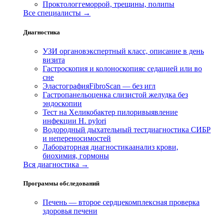
Проктолог
геморрой, трещины, полипы
Все специалисты →
Диагностика
УЗИ органов
экспертный класс, описание в день
визита
Гастроскопия и колоноскопия
с седацией или во
сне
Эластография
FibroScan — без игл
Гастропанель
оценка слизистой желудка без
эндоскопии
Тест на Хеликобактер пилори
выявление
инфекции H. pylori
Водородный дыхательный тест
диагностика СИБР
и непереносимостей
Лабораторная диагностика
анализ крови,
биохимия, гормоны
Вся диагностика →
Программы обследований
Печень — второе сердце
комплексная проверка
здоровья печени