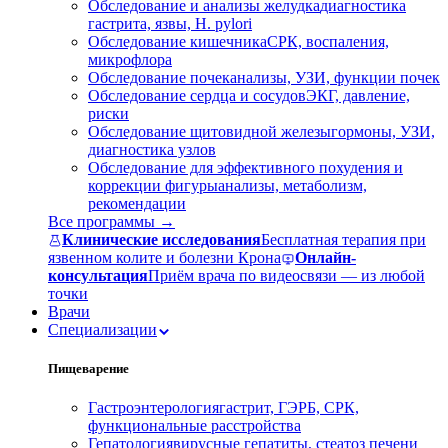
Обследование и анализы желудка
диагностика
гастрита, язвы, H. pylori
Обследование кишечника
СРК, воспаления,
микрофлора
Обследование почек
анализы, УЗИ, функции почек
Обследование сердца и сосудов
ЭКГ, давление,
риски
Обследование щитовидной железы
гормоны, УЗИ,
диагностика узлов
Обследование для эффективного похудения и
коррекции фигуры
анализы, метаболизм,
рекомендации
Все программы →
Клинические исследования
Бесплатная терапия при
язвенном колите и болезни Крона
Онлайн-
консультация
Приём врача по видеосвязи — из любой
точки
Врачи
Специализации
Пищеварение
Гастроэнтерология
гастрит, ГЭРБ, СРК,
функциональные расстройства
Гепатология
вирусные гепатиты, стеатоз печени