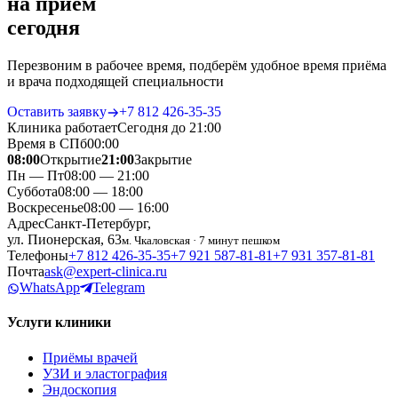
на приём
сегодня
Перезвоним в рабочее время, подберём удобное время приёма
и врача подходящей специальности
Оставить заявку
+7 812 426‑35‑35
Клиника работает
Сегодня до 21:00
Время в СПб
00
:
00
08:00
Открытие
21:00
Закрытие
Пн — Пт
08:00 — 21:00
Суббота
08:00 — 18:00
Воскресенье
08:00 — 16:00
Адрес
Санкт-Петербург,
ул. Пионерская, 63
м. Чкаловская · 7 минут пешком
Телефоны
+7 812 426‑35‑35
+7 921 587‑81‑81
+7 931 357‑81‑81
Почта
ask@expert-clinica.ru
WhatsApp
Telegram
Услуги клиники
Приёмы врачей
УЗИ и эластография
Эндоскопия