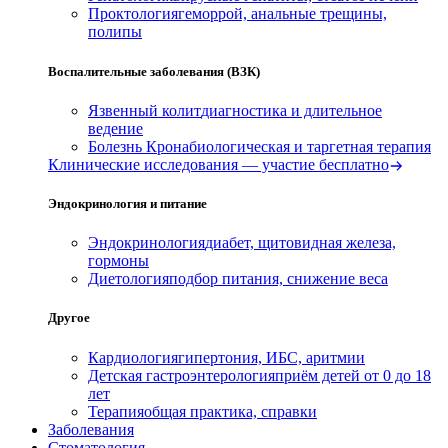
Проктология
геморрой, анальные трещины,
полипы
Воспалительные заболевания (ВЗК)
Язвенный колит
диагностика и длительное
ведение
Болезнь Крона
биологическая и таргетная терапия
Клинические исследования — участие бесплатно
Эндокринология и питание
Эндокринология
диабет, щитовидная железа,
гормоны
Диетология
подбор питания, снижение веса
Другое
Кардиология
гипертония, ИБС, аритмии
Детская гастроэнтерология
приём детей от 0 до 18
лет
Терапия
общая практика, справки
Заболевания
Стоматология