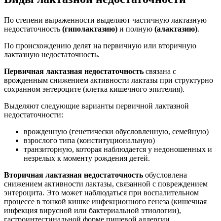
По степени выраженности выделяют частичную лактазную
недостаточность
(гиполактазию)
и полную
(алактазию)
.
По происхождению делят на первичную или вторичную
лактазную недостаточность.
Первичная лактазная недостаточность
связана с
врожденным снижением активности лактазы при структурно
сохранном энтероците (клетка кишечного эпителия).
Выделяют следующие варианты первичной лактазной
недостаточности:
врожденную (генетически обусловленную, семейную)
взрослого типа (конституциональную)
транзиторную, которая наблюдается у недоношенных и
незрелых к моменту рождения детей.
Вторичная лактазная недостаточность
обусловлена
снижением активности лактазы, связанной с повреждением
энтероцита. Это может наблюдаться при воспалительном
процессе в тонкой кишке инфекционного генеза (кишечная
инфекция вирусной или бактериальной этиологии),
гастроинтестинальной форме пищевой аллергии