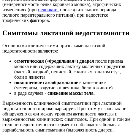
(непереносимость белка коровьего молока), атрофических
изменениях (при
целиакии
, после длительного периода
полного парентерального питания), при недостатке
трофических факторов.
Симптомы лактазной недостаточности
Основными клиническими признаками лактазной
недостаточности являются:
осмотическая («бродильная») диарея
после приема
молока или содержащих лактозу молочных продуктов
(частый, жидкий, пенистый, с кислым запахом стул,
боли в животе)
повышенное газообразование
в кишечнике
(метеоризм, вздутие кишечника, боли в животе)
в ряде случаев -
снижение массы тела.
Выраженность клинической симптоматики при лактазной
недостаточности широко варьирует. При этом у взрослых не
обнаружено связи между уровнем активности лактазы и
выраженностью клинических симптомов. При одной и той же
степени недостаточности фермента наблюдается большая
вариабельность симптоматики (выраженность диареи,