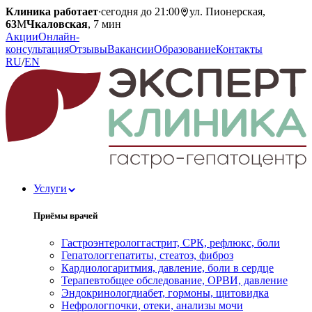
Клиника работает
·
сегодня до 21:00
ул. Пионерская,
63
М
Чкаловская
, 7 мин
Акции
Онлайн-
консультация
Отзывы
Вакансии
Образование
Контакты
RU
/
EN
Услуги
Приёмы врачей
Гастроэнтеролог
гастрит, СРК, рефлюкс, боли
Гепатолог
гепатиты, стеатоз, фиброз
Кардиолог
аритмия, давление, боли в сердце
Терапевт
общее обследование, ОРВИ, давление
Эндокринолог
диабет, гормоны, щитовидка
Нефролог
почки, отеки, анализы мочи