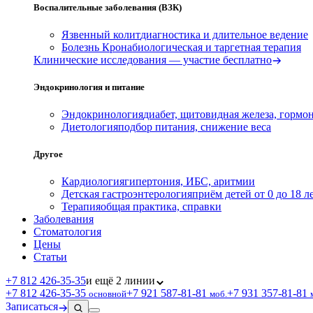
Воспалительные заболевания (ВЗК)
Язвенный колит
диагностика и длительное ведение
Болезнь Крона
биологическая и таргетная терапия
Клинические исследования — участие бесплатно
Эндокринология и питание
Эндокринология
диабет, щитовидная железа, гормо
Диетология
подбор питания, снижение веса
Другое
Кардиология
гипертония, ИБС, аритмии
Детская гастроэнтерология
приём детей от 0 до 18 л
Терапия
общая практика, справки
Заболевания
Стоматология
Цены
Статьи
+7 812 426‑35‑35
и ещё 2 линии
+7 812 426‑35‑35
+7 921 587‑81‑81
+7 931 357‑81‑81
основной
моб.
Записаться