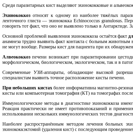
Среди паразитарных кист выделяют эхинококковые и альвеоко
Эхинококкоз
относят к одному из наиболее тяжёлых парази
ленточного глиста — эхинококка Echinococcus granulosus. П
говорить тот факт, что оно не выявлено только в Антарктиде. 
Основной проблемой выявления эхинококкоза остаётся факт
д
анамнеза трудно выявить факт контакта с больным животным в
не могут вообще. Размеры кист для пациента при их обнаруже
Алвеококкоз
печени возникает при паразитировании цестоды 
морфологическом, биологическом, экологическом, так и в патог
Современные УЗИ-аппараты, обладающие высокой разреша
специалистам выявить точное расположение кисты печени.
При небольших кистах
более информативна магнитно-резона
кисты или компьютерная томография (КТ) на томографах после
Иммунологические методы в диагностике эхинококкоза имею
Реакция практически не имеет противопоказаний и примени
использовании нескольких иммунологических тестов диагности
Наиболее распространённым методом лечения больных эхи
эхинококкэктомий (удаления кист) с последующим проведение