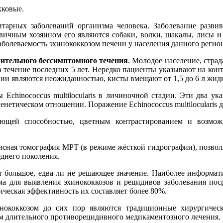
кковые.
тарных заболеваний организма человека. Заболевание разви
ервичным хозяином его являются собаки, волки, шакалы, лисы и
Заболеваемость эхинококкозом печени у населения данного регион
лительного бессимптомного течения
. Молодое население, страд
 течение последних 5 лет. Нередко пациенты указывают на конта
нии являются неожиданностью, кисты вмещают от 1,5 до 6 л жид
Echinococcus multilocularis в личиночной стадии. Эти два ук
енетическом отношении. Поражение Echinococcus multilocularis 
ющей способностью, цветным контрастированием и возможн
нсная томография МРТ (в режиме жёсткой гидрографии), позво
днего поколения.
т большое, едва ли не решающее значение. Наиболее информа
ма для выявления эхинококкозов и рецидивов заболевания пос
ческая эффективность их составляет более 80%.
нококкозом до сих пор являются традиционные хирургичес
м длительного противорецидивного медикаментозного лечения.