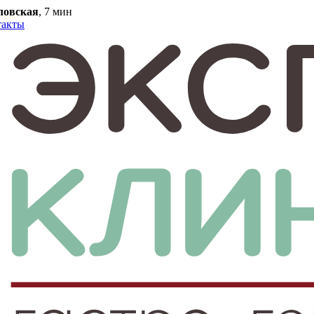
ловская
, 7 мин
такты