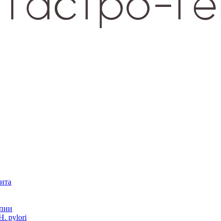
зита
опии
. pylori