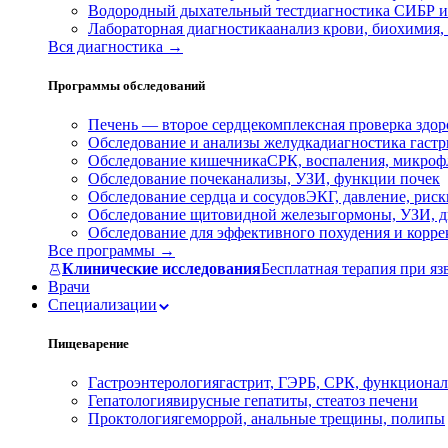
Водородный дыхательный тест
диагностика СИБР и
Лабораторная диагностика
анализ крови, биохимия
Вся диагностика →
Программы обследований
Печень — второе сердце
комплексная проверка здор
Обследование и анализы желудка
диагностика гастри
Обследование кишечника
СРК, воспаления, микроф
Обследование почек
анализы, УЗИ, функции почек
Обследование сердца и сосудов
ЭКГ, давление, риск
Обследование щитовидной железы
гормоны, УЗИ, д
Обследование для эффективного похудения и корр
Все программы →
Клинические исследования
Бесплатная терапия при яз
Врачи
Специализации
Пищеварение
Гастроэнтерология
гастрит, ГЭРБ, СРК, функционал
Гепатология
вирусные гепатиты, стеатоз печени
Проктология
геморрой, анальные трещины, полипы