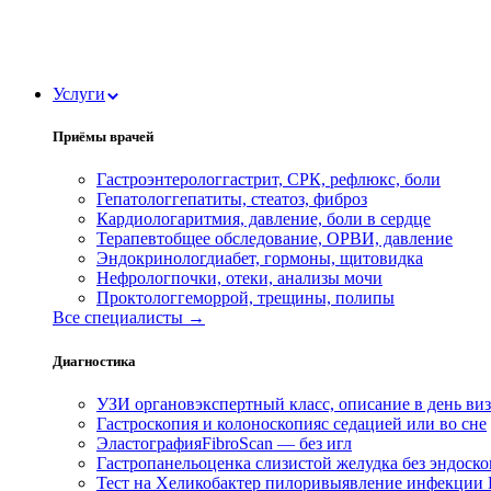
Услуги
Приёмы врачей
Гастроэнтеролог
гастрит, СРК, рефлюкс, боли
Гепатолог
гепатиты, стеатоз, фиброз
Кардиолог
аритмия, давление, боли в сердце
Терапевт
общее обследование, ОРВИ, давление
Эндокринолог
диабет, гормоны, щитовидка
Нефролог
почки, отеки, анализы мочи
Проктолог
геморрой, трещины, полипы
Все специалисты →
Диагностика
УЗИ органов
экспертный класс, описание в день ви
Гастроскопия и колоноскопия
с седацией или во сне
Эластография
FibroScan — без игл
Гастропанель
оценка слизистой желудка без эндоск
Тест на Хеликобактер пилори
выявление инфекции H