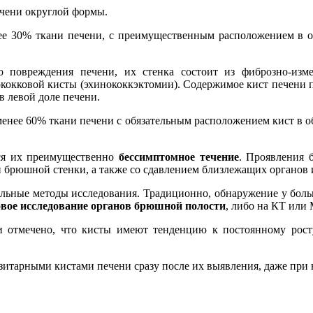
ечени округлой формы.
е 30% ткани печени, с преимущественным расположением в од
о повреждения печени, их стенка состоит из фиброзно-из
нококковой кисты (эхинококкэктомии). Содержимое кист печени
в левой доле печени.
менее 60% ткани печени с обязательным расположением кист в о
ся их преимущественно
бессимптомное течение
. Проявления 
и брюшной стенки, а также со сдавлением близлежащих органов
льные методы исследования. Традиционно, обнаружение у боль
овое исследование органов брюшной полости
, либо на КТ или
отмечено, что кисты имеют тенденцию к постоянному росту.
азитарными кистами печени сразу после их выявления, даже при