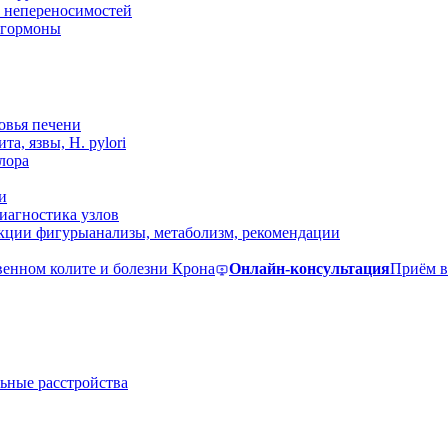
 непереносимостей
, гормоны
овья печени
та, язвы, H. pylori
лора
и
иагностика узлов
екции фигуры
анализы, метаболизм, рекомендации
венном колите и болезни Крона
Онлайн-консультация
Приём в
ьные расстройства