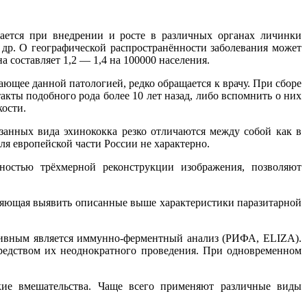
вается при внедрении и росте в различных органах личинки
 др. О географической распространённости заболевания может
а составляет 1,2 — 1,4 на 100000 населения.
ающее данной патологией, редко обращается к врачу. При сборе
кты подобного рода более 10 лет назад, либо вспомнить о них
кости.
азанных вида эхинококка резко отличаются между собой как в
для европейской части России не характерно.
остью трёхмерной реконструкции изображения, позволяют
ляющая выявить описанные выше характеристики паразитарной
тивным является иммунно-ферментный анализ (РИФА, ELIZA).
редством их неоднократного проведения. При одновременном
кие вмешательства. Чаще всего применяют различные виды