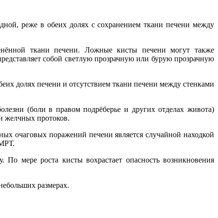
ной, реже в обеих долях с сохранением ткани печени между
менённой ткани печени. Ложные кисты печени могут также
 представляет собой светлую прозрачную или бурую прозрачную
беих долях печени и отсутствием ткани печени между стенками
болезни (боли в правом подрёберье и других отделах живота)
 и желчных протоков.
ных очаговых поражений печени является случайной находкой
 МРТ.
 По мере роста кисты вохрастает опасность возникновения
 небольших размерах.