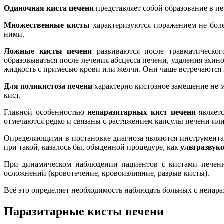
Одиночная киста печени
представляет собой образование в п
Множественные кисты
характеризуются поражением не боле
ними.
Ложные кисты печени
развиваются после травматическог
образовываться после лечения абсцесса печени, удаления эхи
жидкость с примесью крови или желчи. Они чаще встречаются 
Для поликистоза печени
характерно кистозное замещение не 
кист.
Главной особенностью
непаразитарных кист печени
являет
отмечаются редко и связаны с растяжением капсулы печени ил
Определяющими в постановке диагноза являются инструмента
при такой, казалось бы, обыденной процедуре, как
ультразвук
При динамическом наблюдении пациентов с кистами печени 
осложнений (кровотечение, кровоизлияние, разрыв кисты).
Всё это определяет необходимость наблюдать больных с непар
Паразитарные кисты печени