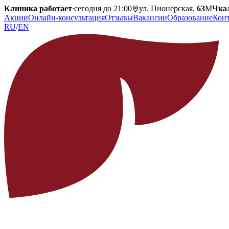
Клиника работает
·
сегодня до 21:00
ул. Пионерская,
63
М
Чка
Акции
Онлайн-консультация
Отзывы
Вакансии
Образование
Кон
RU
/
EN