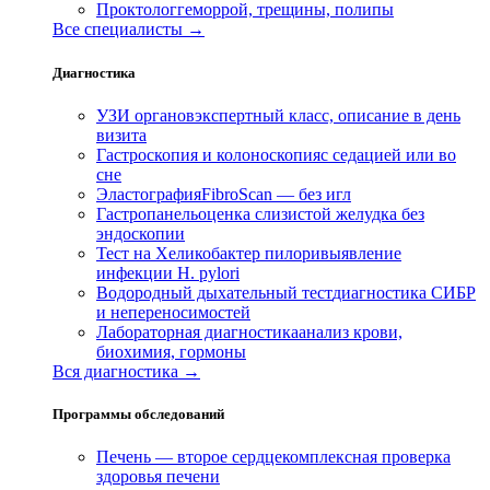
Проктолог
геморрой, трещины, полипы
Все специалисты →
Диагностика
УЗИ органов
экспертный класс, описание в день
визита
Гастроскопия и колоноскопия
с седацией или во
сне
Эластография
FibroScan — без игл
Гастропанель
оценка слизистой желудка без
эндоскопии
Тест на Хеликобактер пилори
выявление
инфекции H. pylori
Водородный дыхательный тест
диагностика СИБР
и непереносимостей
Лабораторная диагностика
анализ крови,
биохимия, гормоны
Вся диагностика →
Программы обследований
Печень — второе сердце
комплексная проверка
здоровья печени