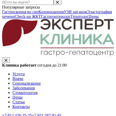
Популярные запросы
Гастроскопия во сне
Колоноскопия
УЗИ органов
Эластография
печени
Check-up ЖКТ
Гастроэнтеролог
Гепатолог
Цены
Клиника работает
·
сегодня до 21:00
Услуги
Врачи
Специализации
Заболевания
Стоматология
Цены
Статьи
Контакты
+7 812 426‑35‑35
+7 921 587‑81‑81