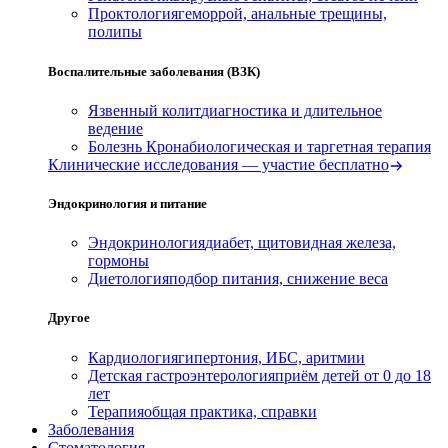
Проктология
геморрой, анальные трещины,
полипы
Воспалительные заболевания (ВЗК)
Язвенный колит
диагностика и длительное
ведение
Болезнь Крона
биологическая и таргетная терапия
Клинические исследования — участие бесплатно
Эндокринология и питание
Эндокринология
диабет, щитовидная железа,
гормоны
Диетология
подбор питания, снижение веса
Другое
Кардиология
гипертония, ИБС, аритмии
Детская гастроэнтерология
приём детей от 0 до 18
лет
Терапия
общая практика, справки
Заболевания
Стоматология