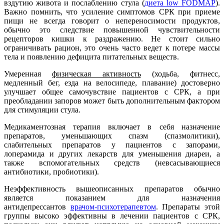
вздутию живота и послаблению стула (
диета low FODMAP
).
Важно помнить, что усиление симптомов СРК при приеме
пищи не всегда говорит о непереносимости продуктов,
обычно это следствие повышенной чувствительности
рецепторов кишки к раздражению. Не стоит сильно
ограничивать рацион, это очень часто ведет к потере массы
тела и появлению дефицита питательных веществ.
Умеренная
физическая активность
(ходьба, фитнесс,
медленный бег, езда на велосипеде, плавание) достоверно
улучшает общее самочувствие пациентов с СРК, а при
преобладании запоров может быть дополнительным фактором
для стимуляции стула.
Медикаментозная терапия включает в себя назначение
препаратов, уменьшающих спазм (спазмолитики),
слабительных препаратов у пациентов с запорами,
лоперамида и других лекарств для уменьшения диареи, а
также вспомогательных средств (невсасывающиеся
антибиотики, пробиотики).
Неэффективность вышеописанных препаратов обычно
является показанием для назначения
антидепрессантов
врачом-психотерапевтом
. Препараты этой
группы высоко эффективны в лечении пациентов с СРК,