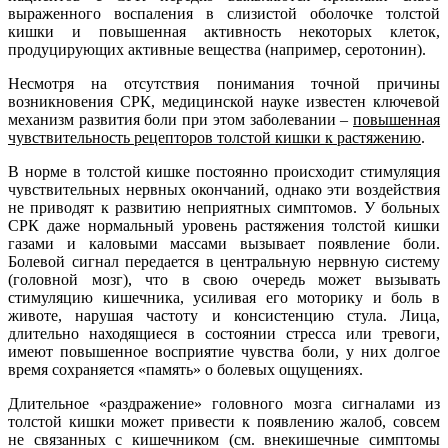
выраженного воспаления в слизистой оболочке толстой
кишки и повышенная активность некоторых клеток,
продуцирующих активные вещества (например, серотонин).
Несмотря на отсутствия понимания точной причины
возникновения СРК, медицинской науке известен ключевой
механизм развития боли при этом заболевании –
повышенная
чувствительность рецепторов толстой кишки к растяжению
.
В норме в толстой кишке постоянно происходит стимуляция
чувствительных нервных окончаний, однако эти воздействия
не приводят к развитию неприятных симптомов. У больных
СРК даже нормальный уровень растяжения толстой кишки
газами и каловыми массами вызывает появление боли.
Болевой сигнал передается в центральную нервную систему
(головной мозг), что в свою очередь может вызывать
стимуляцию кишечника, усиливая его моторику и боль в
животе, нарушая частоту и консистенцию стула. Лица,
длительно находящиеся в состоянии стресса или тревоги,
имеют повышенное восприятие чувства боли, у них долгое
время сохраняется «память» о болевых ощущениях.
Длительное «раздражение» головного мозга сигналами из
толстой кишки может привести к появлению жалоб, совсем
не связанных с кишечником (см. внекишечные симптомы