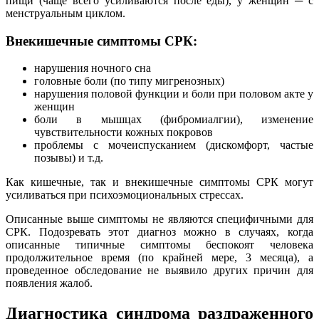
пищи (чаще всего усиливаются после еды), у женщин ─ с
менструальным циклом.
Внекишечные симптомы СРК:
нарушения ночного сна
головные боли (по типу мигренозных)
нарушения половой функции и боли при половом акте у
женщин
боли в мышцах (фибромиалгии), изменение
чувствительности кожных покровов
проблемы с мочеиспусканием (дискомфорт, частые
позывы) и т.д.
Как кишечные, так и внекишечные симптомы СРК могут
усиливаться при психоэмоциональных стрессах.
Описанные выше симптомы не являются специфичными для
СРК. Подозревать этот диагноз можно в случаях, когда
описанные типичные симптомы беспокоят человека
продолжительное время (по крайней мере, 3 месяца), а
проведенное обследование не выявило других причин для
появления жалоб.
Диагностика синдрома раздраженного