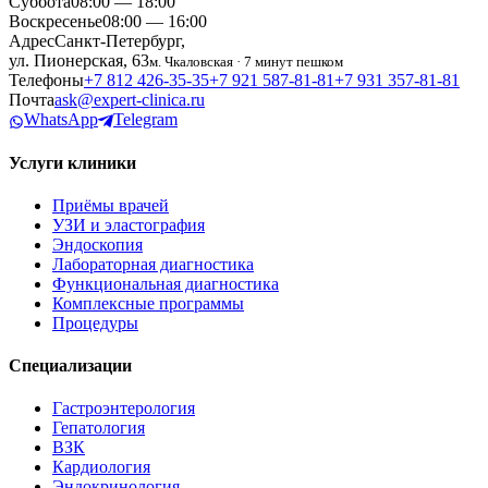
Суббота
08:00 — 18:00
Воскресенье
08:00 — 16:00
Адрес
Санкт-Петербург,
ул. Пионерская, 63
м. Чкаловская · 7 минут пешком
Телефоны
+7 812 426‑35‑35
+7 921 587‑81‑81
+7 931 357‑81‑81
Почта
ask@expert-clinica.ru
WhatsApp
Telegram
Услуги клиники
Приёмы врачей
УЗИ и эластография
Эндоскопия
Лабораторная диагностика
Функциональная диагностика
Комплексные программы
Процедуры
Специализации
Гастроэнтерология
Гепатология
ВЗК
Кардиология
Эндокринология