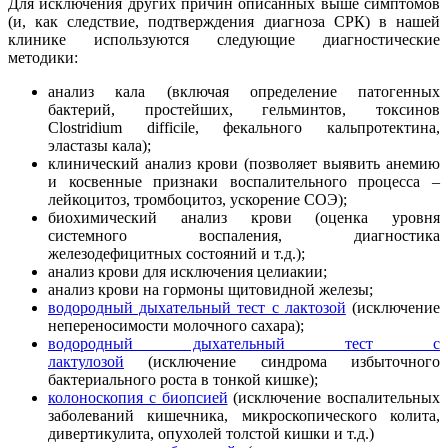
Для исключения других причин описанных выше симптомов
(и, как следствие, подтверждения диагноза СРК) в нашей
клинике используются следующие диагностические
методики:
анализ кала (включая определение патогенных
бактерий, простейших, гельминтов, токсинов
Clostridium difficile, фекального кальпротектина,
эластазы кала);
клинический анализ крови (позволяет выявить анемию
и косвенные признаки воспалительного процесса –
лейкоцитоз, тромбоцитоз, ускорение СОЭ);
биохимический анализ крови (оценка уровня
системного воспаления, диагностика
железодефицитных состояний и т.д.);
анализ крови для исключения целиакии;
анализ крови на гормоны щитовидной железы;
водородный дыхательный тест с лактозой
(исключение
непереносимости молочного сахара);
водородный дыхательный тест с
лактулозой
(исключение синдрома избыточного
бактериального роста в тонкой кишке);
колоноскопия с биопсией
(исключение воспалительных
заболеваний кишечника, микроскопического колита,
дивертикулита, опухолей толстой кишки и т.д.)