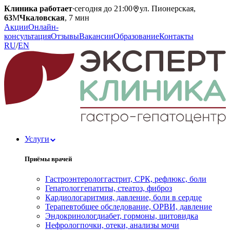
Клиника работает
·
сегодня до 21:00
ул. Пионерская,
63
М
Чкаловская
, 7 мин
Акции
Онлайн-
консультация
Отзывы
Вакансии
Образование
Контакты
RU
/
EN
Услуги
Приёмы врачей
Гастроэнтеролог
гастрит, СРК, рефлюкс, боли
Гепатолог
гепатиты, стеатоз, фиброз
Кардиолог
аритмия, давление, боли в сердце
Терапевт
общее обследование, ОРВИ, давление
Эндокринолог
диабет, гормоны, щитовидка
Нефролог
почки, отеки, анализы мочи