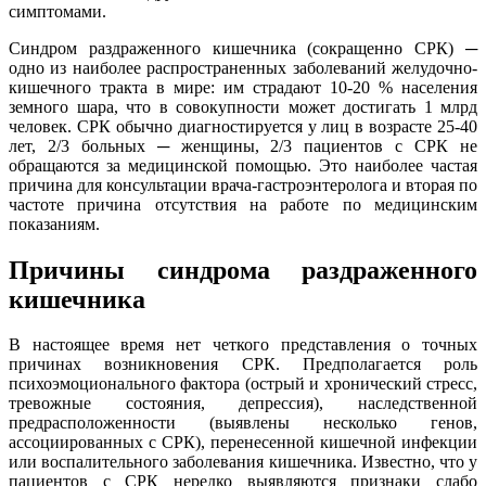
симптомами.
Синдром раздраженного кишечника (сокращенно СРК) ─
одно из наиболее распространенных заболеваний желудочно-
кишечного тракта в мире: им страдают 10-20 % населения
земного шара, что в совокупности может достигать 1 млрд
человек. СРК обычно диагностируется у лиц в возрасте 25-40
лет, 2/3 больных ─ женщины, 2/3 пациентов с СРК не
обращаются за медицинской помощью. Это наиболее частая
причина для консультации врача-гастроэнтеролога и вторая по
частоте причина отсутствия на работе по медицинским
показаниям.
Причины синдрома раздраженного
кишечника
В настоящее время нет четкого представления о точных
причинах возникновения СРК. Предполагается роль
психоэмоционального фактора (острый и хронический стресс,
тревожные состояния, депрессия), наследственной
предрасположенности (выявлены несколько генов,
ассоциированных с СРК), перенесенной кишечной инфекции
или воспалительного заболевания кишечника. Известно, что у
пациентов с СРК нередко выявляются признаки слабо