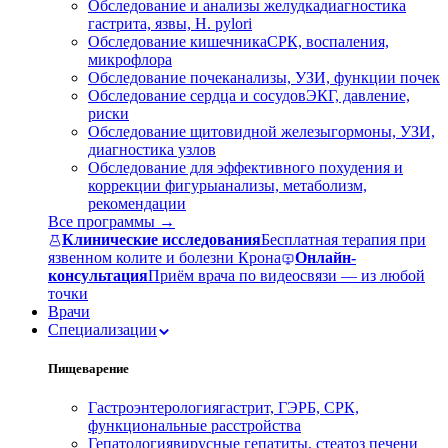
Обследование и анализы желудка
диагностика
гастрита, язвы, H. pylori
Обследование кишечника
СРК, воспаления,
микрофлора
Обследование почек
анализы, УЗИ, функции почек
Обследование сердца и сосудов
ЭКГ, давление,
риски
Обследование щитовидной железы
гормоны, УЗИ,
диагностика узлов
Обследование для эффективного похудения и
коррекции фигуры
анализы, метаболизм,
рекомендации
Все программы →
Клинические исследования
Бесплатная терапия при
язвенном колите и болезни Крона
Онлайн-
консультация
Приём врача по видеосвязи — из любой
точки
Врачи
Специализации
Пищеварение
Гастроэнтерология
гастрит, ГЭРБ, СРК,
функциональные расстройства
Гепатология
вирусные гепатиты, стеатоз печени