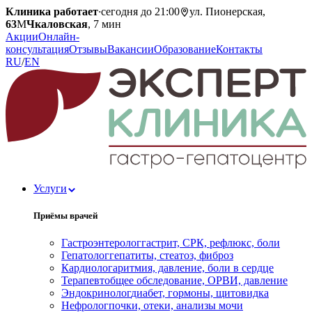
Клиника работает
·
сегодня до 21:00
ул. Пионерская,
63
М
Чкаловская
, 7 мин
Акции
Онлайн-
консультация
Отзывы
Вакансии
Образование
Контакты
RU
/
EN
Услуги
Приёмы врачей
Гастроэнтеролог
гастрит, СРК, рефлюкс, боли
Гепатолог
гепатиты, стеатоз, фиброз
Кардиолог
аритмия, давление, боли в сердце
Терапевт
общее обследование, ОРВИ, давление
Эндокринолог
диабет, гормоны, щитовидка
Нефролог
почки, отеки, анализы мочи