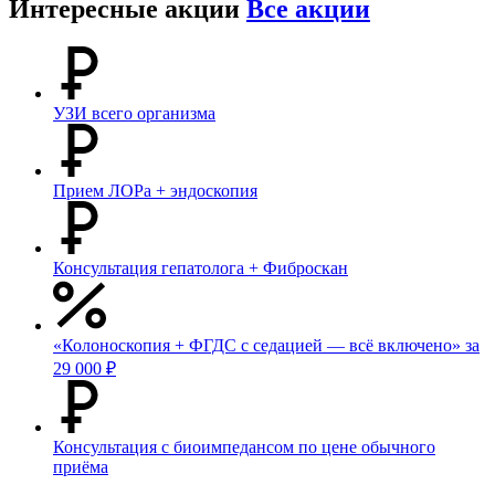
Интересные акции
Все акции
УЗИ всего организма
Прием ЛОРа + эндоскопия
Консультация гепатолога + Фиброскан
«Колоноскопия + ФГДС с седацией — всё включено» за
29 000 ₽
Консультация с биоимпедансом по цене обычного
приёма