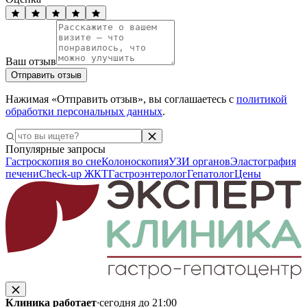
Ваш отзыв
Отправить отзыв
Нажимая «Отправить отзыв», вы соглашаетесь с
политикой
обработки персональных данных
.
Популярные запросы
Гастроскопия во сне
Колоноскопия
УЗИ органов
Эластография
печени
Check-up ЖКТ
Гастроэнтеролог
Гепатолог
Цены
Клиника работает
·
сегодня до 21:00