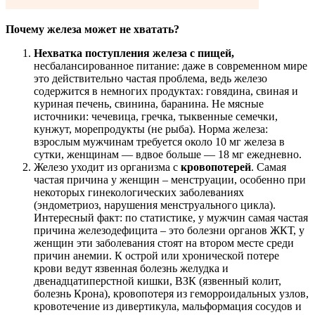
Почему железа может не хватать?
Нехватка поступления железа с пищей,
несбалансированное питание: даже в современном мире
это действительно частая проблема, ведь железо
содержится в немногих продуктах: говядина, свиная и
куриная печень, свинина, баранина. Не мясные
источники: чечевица, гречка, тыквенные семечки,
кунжут, морепродукты (не рыба). Норма железа:
взрослым мужчинам требуется около 10 мг железа в
сутки, женщинам — вдвое больше — 18 мг ежедневно.
Железо уходит из организма с
кровопотерей
. Самая
частая причина у женщин – менструации, особенно при
некоторых гинекологических заболеваниях
(эндометриоз, нарушения менструального цикла).
Интересный факт: по статистике, у мужчин самая частая
причина железодефицита – это болезни органов ЖКТ, у
женщин эти заболевания стоят на втором месте среди
причин анемии. К острой или хронической потере
крови ведут язвенная болезнь желудка и
двенадцатиперстной кишки, ВЗК (язвенный колит,
болезнь Крона), кровопотеря из геморроидальных узлов,
кровотечение из дивертикула, мальформация сосудов и