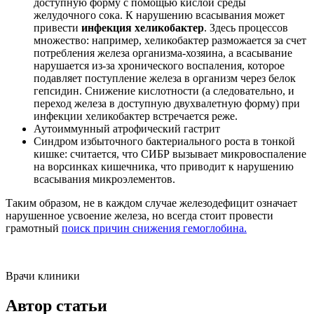
доступную форму с помощью кислой среды
желудочного сока. К нарушению всасывания может
привести
инфекция хеликобактер
. Здесь процессов
множество: например, хеликобактер разможается за счет
потребления железа организма-хозяина, а всасывание
нарушается из-за хронического воспаления, которое
подавляет поступление железа в организм через белок
гепсидин. Снижение кислотности (а следовательно, и
переход железа в доступную двухвалетную форму) при
инфекции хеликобактер встречается реже.
Аутоиммунный атрофический гастрит
Синдром избыточного бактериального роста в тонкой
кишке: считается, что СИБР вызывает микровоспаление
на ворсинках кишечника, что приводит к нарушению
всасывания микроэлементов.
Таким образом, не в каждом случае железодефицит означает
нарушенное усвоение железа, но всегда стоит провести
грамотный
поиск причин снижения гемоглобина.
Врачи клиники
Автор статьи