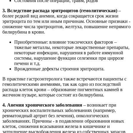
Состояния после операций, травм, родов
3. Вследствие распада эритроцитов (гемолитическая)
–
более редкий вид анемии, когда сокращается срок жизни
эритроцита по тем или иным причинам. Основные признаки -
снижение числа эритроцитов, желтуха, повышение непрямого
билирубина в крови.
Приобретенные: влияние токсических факторов –
тяжелые металлы, некоторые лекарственные препараты,
некоторые инфекции, нарушения в работе иммунной
системы, нарушение функции селезенки при циррозе
печени и т.д.
Врожденные дефекты строения эритроцита.
В практике гастроэнтеролога также встречаются пациенты с
гемолитическими анемиями, так как одно из последствий
распада клеток крови – образование пигментных камней в
желчном пузыре, которые состоят из билирубина.
4. Анемия хронического заболевания
– возникает при
хронических воспалительных заболеваниях (например,
ревматоидный артрит без лечения), онкологических
заболеваниях. Причины - в подавлении образования новых
клеток, снижения всасывания железа в кишечнике и
затруднение высвобождения железа из собственных запасов