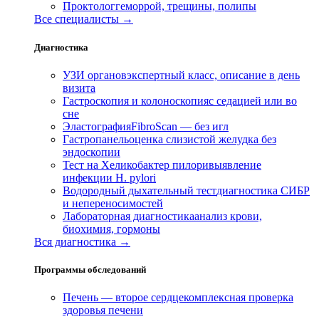
Проктолог
геморрой, трещины, полипы
Все специалисты →
Диагностика
УЗИ органов
экспертный класс, описание в день
визита
Гастроскопия и колоноскопия
с седацией или во
сне
Эластография
FibroScan — без игл
Гастропанель
оценка слизистой желудка без
эндоскопии
Тест на Хеликобактер пилори
выявление
инфекции H. pylori
Водородный дыхательный тест
диагностика СИБР
и непереносимостей
Лабораторная диагностика
анализ крови,
биохимия, гормоны
Вся диагностика →
Программы обследований
Печень — второе сердце
комплексная проверка
здоровья печени