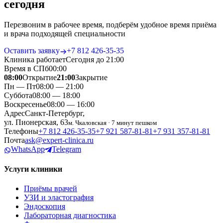
сегодня
Перезвоним в рабочее время, подберём удобное время приёма
и врача подходящей специальности
Оставить заявку
+7 812 426‑35‑35
Клиника работает
Сегодня до 21:00
Время в СПб
00
:
00
08:00
Открытие
21:00
Закрытие
Пн — Пт
08:00 — 21:00
Суббота
08:00 — 18:00
Воскресенье
08:00 — 16:00
Адрес
Санкт-Петербург,
ул. Пионерская, 63
м. Чкаловская · 7 минут пешком
Телефоны
+7 812 426‑35‑35
+7 921 587‑81‑81
+7 931 357‑81‑81
Почта
ask@expert-clinica.ru
WhatsApp
Telegram
Услуги клиники
Приёмы врачей
УЗИ и эластография
Эндоскопия
Лабораторная диагностика