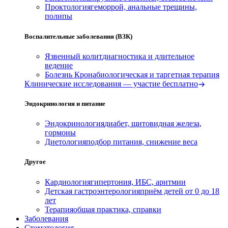
Проктология
геморрой, анальные трещины,
полипы
Воспалительные заболевания (ВЗК)
Язвенный колит
диагностика и длительное
ведение
Болезнь Крона
биологическая и таргетная терапия
Клинические исследования — участие бесплатно
Эндокринология и питание
Эндокринология
диабет, щитовидная железа,
гормоны
Диетология
подбор питания, снижение веса
Другое
Кардиология
гипертония, ИБС, аритмии
Детская гастроэнтерология
приём детей от 0 до 18
лет
Терапия
общая практика, справки
Заболевания
Стоматология