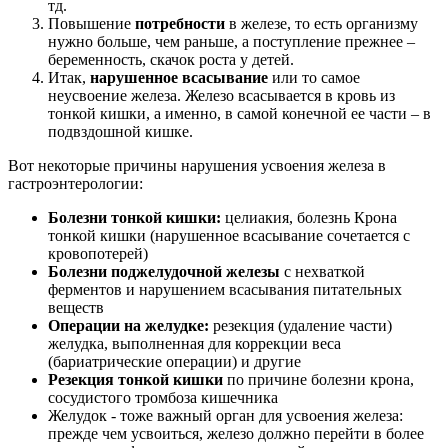
тд.
Повышение
потребности
в железе, то есть организму
нужно больше, чем раньше, а поступление прежнее –
беременность, скачок роста у детей.
Итак,
нарушенное всасывание
или то самое
неусвоение железа. Железо всасывается в кровь из
тонкой кишки, а именно, в самой конечной ее части – в
подвздошной кишке.
Вот некоторые причины нарушения усвоения железа в
гастроэнтерологии:
Болезни тонкой кишки:
целиакия, болезнь Крона
тонкой кишки (нарушенное всасывание сочетается с
кровопотерей)
Болезни поджелудочной железы
с нехваткой
ферментов и нарушением всасывания питательных
веществ
Операции на желудке:
резекция (удаление части)
желудка, выполненная для коррекции веса
(бариатрические операции) и другие
Резекция тонкой кишки
по причине болезни крона,
сосудистого тромбоза кишечника
Желудок - тоже важный орган для усвоения железа:
прежде чем усвоиться, железо должно перейти в более