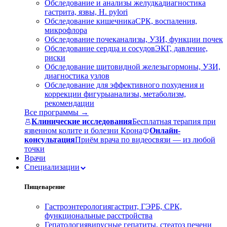
Обследование и анализы желудка
диагностика
гастрита, язвы, H. pylori
Обследование кишечника
СРК, воспаления,
микрофлора
Обследование почек
анализы, УЗИ, функции почек
Обследование сердца и сосудов
ЭКГ, давление,
риски
Обследование щитовидной железы
гормоны, УЗИ,
диагностика узлов
Обследование для эффективного похудения и
коррекции фигуры
анализы, метаболизм,
рекомендации
Все программы →
Клинические исследования
Бесплатная терапия при
язвенном колите и болезни Крона
Онлайн-
консультация
Приём врача по видеосвязи — из любой
точки
Врачи
Специализации
Пищеварение
Гастроэнтерология
гастрит, ГЭРБ, СРК,
функциональные расстройства
Гепатология
вирусные гепатиты, стеатоз печени