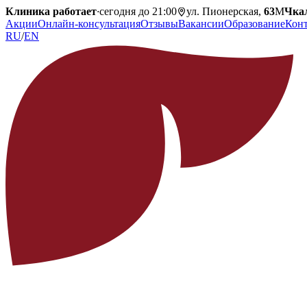
Клиника работает
·
сегодня до 21:00
ул. Пионерская,
63
М
Чка
Акции
Онлайн-консультация
Отзывы
Вакансии
Образование
Кон
RU
/
EN