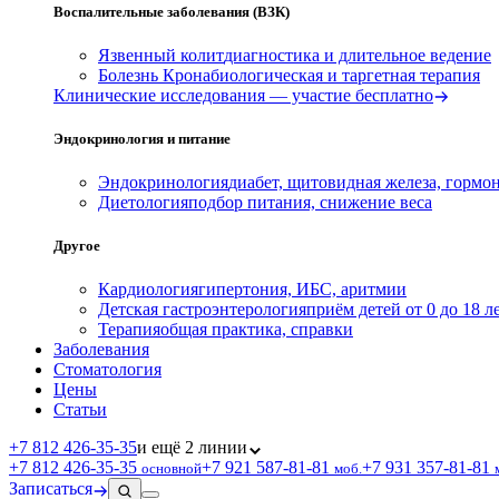
Воспалительные заболевания (ВЗК)
Язвенный колит
диагностика и длительное ведение
Болезнь Крона
биологическая и таргетная терапия
Клинические исследования — участие бесплатно
Эндокринология и питание
Эндокринология
диабет, щитовидная железа, гормо
Диетология
подбор питания, снижение веса
Другое
Кардиология
гипертония, ИБС, аритмии
Детская гастроэнтерология
приём детей от 0 до 18 л
Терапия
общая практика, справки
Заболевания
Стоматология
Цены
Статьи
+7 812 426‑35‑35
и ещё 2 линии
+7 812 426‑35‑35
+7 921 587‑81‑81
+7 931 357‑81‑81
основной
моб.
Записаться