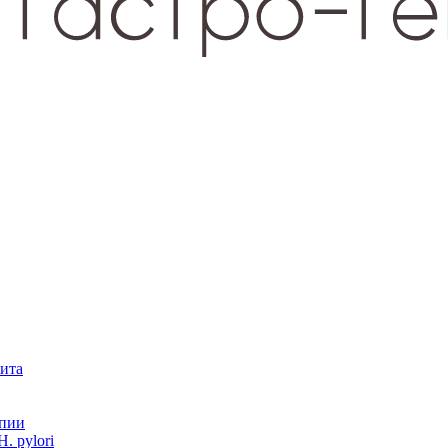
зита
опии
. pylori