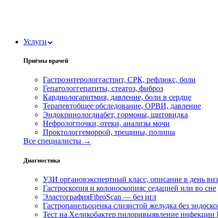
Услуги
Приёмы врачей
Гастроэнтеролог
гастрит, СРК, рефлюкс, боли
Гепатолог
гепатиты, стеатоз, фиброз
Кардиолог
аритмия, давление, боли в сердце
Терапевт
общее обследование, ОРВИ, давление
Эндокринолог
диабет, гормоны, щитовидка
Нефролог
почки, отеки, анализы мочи
Проктолог
геморрой, трещины, полипы
Все специалисты →
Диагностика
УЗИ органов
экспертный класс, описание в день ви
Гастроскопия и колоноскопия
с седацией или во сне
Эластография
FibroScan — без игл
Гастропанель
оценка слизистой желудка без эндоск
Тест на Хеликобактер пилори
выявление инфекции H