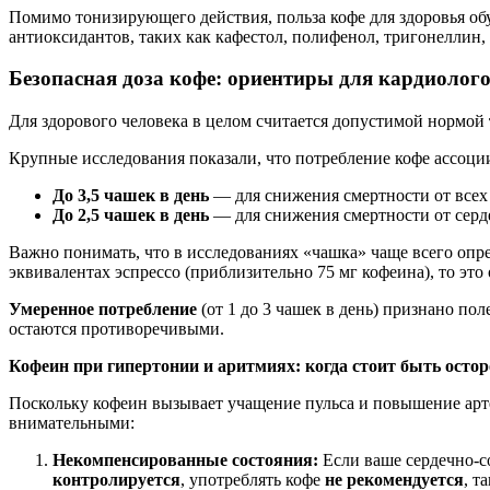
Помимо тонизирующего действия, польза кофе для здоровья об
антиоксидантов, таких как кафестол, полифенол, тригонеллин,
Безопасная доза кофе: ориентиры для кардиолог
Для здорового человека в целом считается допустимой нормой
Крупные исследования показали, что потребление кофе ассоци
До 3,5 чашек в день
— для снижения смертности от всех
До 2,5 чашек в день
— для снижения смертности от серд
Важно понимать, что в исследованиях «чашка» чаще всего опр
эквивалентах эспрессо (приблизительно 75 мг кофеина), то это
Умеренное потребление
(от 1 до 3 чашек в день) признано п
остаются противоречивыми.
Кофеин при гипертонии и аритмиях: когда стоит быть ост
Поскольку кофеин вызывает учащение пульса и повышение арт
внимательными:
Некомпенсированные состояния:
Если ваше сердечно-с
контролируется
, употреблять кофе
не рекомендуется
, т