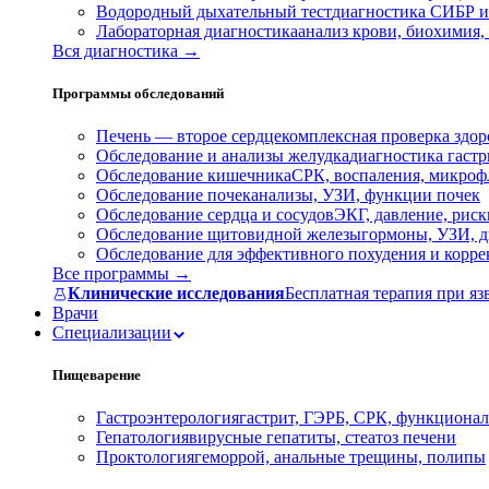
Водородный дыхательный тест
диагностика СИБР и
Лабораторная диагностика
анализ крови, биохимия
Вся диагностика →
Программы обследований
Печень — второе сердце
комплексная проверка здор
Обследование и анализы желудка
диагностика гастри
Обследование кишечника
СРК, воспаления, микроф
Обследование почек
анализы, УЗИ, функции почек
Обследование сердца и сосудов
ЭКГ, давление, риск
Обследование щитовидной железы
гормоны, УЗИ, д
Обследование для эффективного похудения и корр
Все программы →
Клинические исследования
Бесплатная терапия при яз
Врачи
Специализации
Пищеварение
Гастроэнтерология
гастрит, ГЭРБ, СРК, функционал
Гепатология
вирусные гепатиты, стеатоз печени
Проктология
геморрой, анальные трещины, полипы