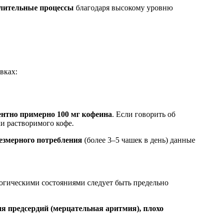
лительные процессы
благодаря высокому уровню
вках:
лентно примерно 100 мг кофеина
. Если говорить об
ки растворимого кофе.
езмерного потребления
(более 3–5 чашек в день) данные
огическими состояниями следует быть предельно
я предсердий (мерцательная аритмия), плохо