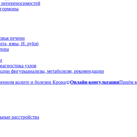
 непереносимостей
, гормоны
овья печени
та, язвы, H. pylori
лора
и
иагностика узлов
екции фигуры
анализы, метаболизм, рекомендации
венном колите и болезни Крона
Онлайн-консультация
Приём в
ьные расстройства