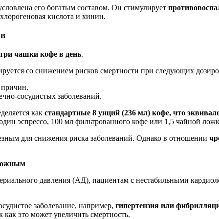
условлена его богатым составом. Он стимулирует
противовоспа
 хлорогеновая кислота и хинин.
ов
три чашки кофе в день
.
ируется со снижением рисков смертности при следующих дозиро
 причин.
ечно-сосудистых заболеваний.
еделяется как
стандартные 8 унций (236 мл) кофе, что эквива
 один эспрессо, 100 мл фильтрованного кофе или 1,5 чайной лож
олезным для снижения риска заболеваний. Однако в отношении
чр
орожным
ериального давления (АД), пациентам с нестабильными кардиол
осудистое заболевание, например,
гипертензия или фибрилляци
ак как это может увеличить смертность.