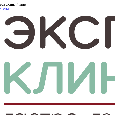
ловская
, 7 мин
такты