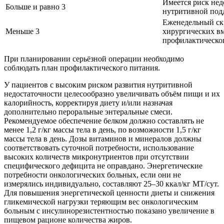
Имеется риск нед
Больше и равно 3
нутритивной под
Еженедельный ск
Меньше 3
хирургических в
профилактическо
При планировании серьёзной операции необходимо
соблюдать план профилактического питания.
У пациентов с высоким риском развития нутритивной
недостаточности целесообразно увеличивать объём пищи и их
калорийность, корректируя диету и/или назначая
дополнительно пероральные энтеральные смеси.
Рекомендуемое обеспечение белком должно составлять не
менее 1,2 г/кг массы тела в день, по возможности 1,5 г/кг
массы тела в день. Дозы витаминов и минералов должны
соответствовать суточной потребности, использование
высоких количеств микронутриентов при отсутствии
специфического дефицита не оправдано. Энергетические
потребности онкологических больных, если они не
измерялись индивидуально, составляют 25–30 ккал/кг МТ/сут.
Для повышения энергетической ценности диеты и снижения
гликемической нагрузки теряющим вес онкологическим
больным с инсулинорезистентностью показано увеличение в
пищевом рационе количества жиров.