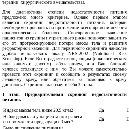
терапии, хирургического вмешательства).
Для диагностики степени недостаточности питания
предложено много критериев. Однако первым этапом
является скрининг недостаточности питания, который
необходимо проводить на протяжении всего времени лечения
онкологического больного. Своевременное выявление
пациентов из группы нутритивного риска позволяет защитить
его от прогрессирующей потери массы тела и развития
рефрактерной кахексии. Для первичного скрининга наиболее
удобно использовать шкалу NRS-2002 (Nutritional Risk
Screening). Если Вы страдаете истощающим (онкологическим
или каким-то другим) заболеванием, или Ваш близкий
человек столкнулся с ним, то Вы можете самостоятельно
провести этот скрининг и сообщить о результатах своему
лечащему врачу, или обратиться за помощью к врачу
диетологу. Скрининг включает в себя 3 этапа:
1 этап. Предварительный скрининг недостаточности
питания.
Индекс массы тела ниже 20,5 кг/м2
Да
Н
Наблюдалась ли у пациента потеря веса
Да
Н
на протяжении предыдущих 3 мес?
Было ли снижение питания на