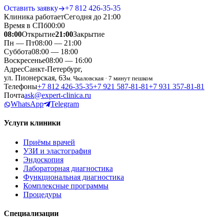
Оставить заявку
+7 812 426‑35‑35
Клиника работает
Сегодня до 21:00
Время в СПб
00
:
00
08:00
Открытие
21:00
Закрытие
Пн — Пт
08:00 — 21:00
Суббота
08:00 — 18:00
Воскресенье
08:00 — 16:00
Адрес
Санкт-Петербург,
ул. Пионерская, 63
м. Чкаловская · 7 минут пешком
Телефоны
+7 812 426‑35‑35
+7 921 587‑81‑81
+7 931 357‑81‑81
Почта
ask@expert-clinica.ru
WhatsApp
Telegram
Услуги клиники
Приёмы врачей
УЗИ и эластография
Эндоскопия
Лабораторная диагностика
Функциональная диагностика
Комплексные программы
Процедуры
Специализации