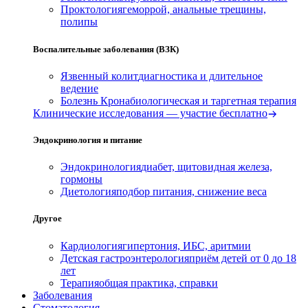
Проктология
геморрой, анальные трещины,
полипы
Воспалительные заболевания (ВЗК)
Язвенный колит
диагностика и длительное
ведение
Болезнь Крона
биологическая и таргетная терапия
Клинические исследования — участие бесплатно
Эндокринология и питание
Эндокринология
диабет, щитовидная железа,
гормоны
Диетология
подбор питания, снижение веса
Другое
Кардиология
гипертония, ИБС, аритмии
Детская гастроэнтерология
приём детей от 0 до 18
лет
Терапия
общая практика, справки
Заболевания
Стоматология