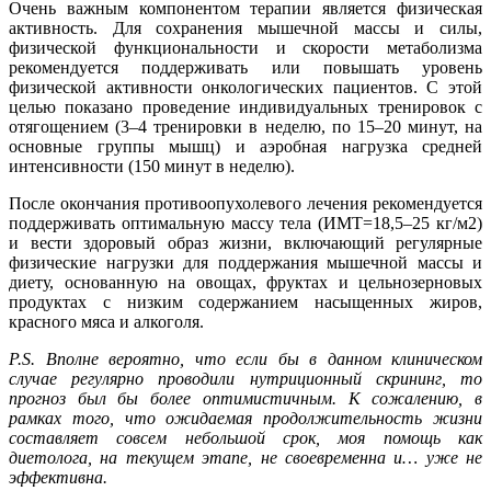
Очень важным компонентом терапии является физическая
активность. Для сохранения мышечной массы и силы,
физической функциональности и скорости метаболизма
рекомендуется поддерживать или повышать уровень
физической активности онкологических пациентов. С этой
целью показано проведение индивидуальных тренировок с
отягощением (3–4 тренировки в неделю, по 15–20 минут, на
основные группы мышц) и аэробная нагрузка средней
интенсивности (150 минут в неделю).
После окончания противоопухолевого лечения рекомендуется
поддерживать оптимальную массу тела (ИМТ=18,5–25 кг/м2)
и вести здоровый образ жизни, включающий регулярные
физические нагрузки для поддержания мышечной массы и
диету, основанную на овощах, фруктах и цельнозерновых
продуктах с низким содержанием насыщенных жиров,
красного мяса и алкоголя.
P.S. Вполне вероятно, что если бы в данном клиническом
случае регулярно проводили нутриционный скрининг, то
прогноз был бы более оптимистичным. К сожалению, в
рамках того, что ожидаемая продолжительность жизни
составляет совсем небольшой срок, моя помощь как
диетолога, на текущем этапе, не своевременна и… уже не
эффективна.