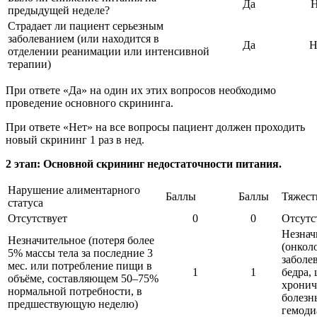
Да
Н
предыдущей неделе?
Страдает ли пациент серьезным
заболеванием (или находится в
Да
Н
отделении реанимации или интенсивной
терапии)
При ответе «Да» на один их этих вопросов необходимо
проведение основного скрининга.
При ответе «Нет» на все вопросы пациент должен проходить
новый скрининг 1 раз в нед.
2 этап: Основной скрининг недостаточности питания.
Нарушение алиментарного
Баллы
Баллы
Тяжест
статуса
Отсутствует
0
0
Отсутс
Незнач
Незначительное (потеря более
(онкол
5% массы тела за последние 3
заболе
мес. или потребление пищи в
1
1
бедра,
объёме, составляющем 50–75%
хронич
нормальной потребности, в
болезн
предшествующую неделю)
гемоди