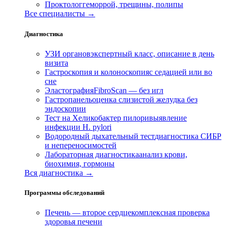
Проктолог
геморрой, трещины, полипы
Все специалисты →
Диагностика
УЗИ органов
экспертный класс, описание в день
визита
Гастроскопия и колоноскопия
с седацией или во
сне
Эластография
FibroScan — без игл
Гастропанель
оценка слизистой желудка без
эндоскопии
Тест на Хеликобактер пилори
выявление
инфекции H. pylori
Водородный дыхательный тест
диагностика СИБР
и непереносимостей
Лабораторная диагностика
анализ крови,
биохимия, гормоны
Вся диагностика →
Программы обследований
Печень — второе сердце
комплексная проверка
здоровья печени