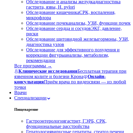
Обследование и анализы желудка
диагностика
гастрита, язвы, H. pylori
Обследование кишечника
СРК, воспаления,
микрофлора
Обследование почек
анализы, УЗИ, функции почек
Обследование сердца и сосудов
ЭКГ, давление,
риски
Обследование щитовидной железы
гормоны, УЗИ,
диагностика узлов
Обследование для эффективного похудения и
коррекции фигуры
анализы, метаболизм,
рекомендации
Все программы →
Клинические исследования
Бесплатная терапия при
язвенном колите и болезни Крона
Онлайн-
консультация
Приём врача по видеосвязи — из любой
точки
Врачи
Специализации
Пищеварение
Гастроэнтерология
гастрит, ГЭРБ, СРК,
функциональные расстройства
Гепатология
вирусные гепатиты, стеатоз печени