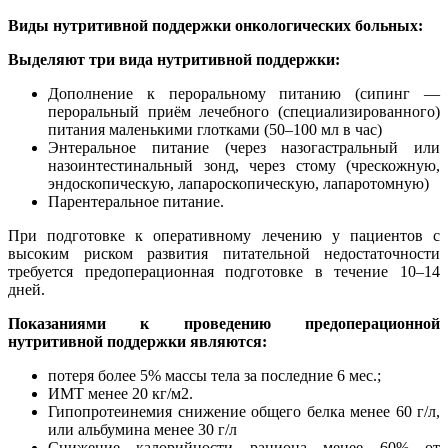
Виды нутритивной поддержки онкологических больных:
Выделяют три вида нутритивной поддержки:
Дополнение к пероральному питанию (сипинг —
пероральный приём лечебного (специализированного)
питания маленькими глотками (50–100 мл в час)
Энтеральное питание (через назогастральный или
назоинтестинальный зонд, через стому (чрескожную,
эндоскопическую, лапароскопическую, лапаротомную)
Парентеральное питание.
При подготовке к оперативному лечению у пациентов с
высоким риском развития питательной недостаточности
требуется предоперационная подготовке в течение 10–14
дней.
Показаниями к проведению предоперационной
нутритивной поддержки являются:
потеря более 5% массы тела за последние 6 мес.;
ИМТ менее 20 кг/м2.
Гипопротеинемия снижение общего белка менее 60 г/л,
или альбумина менее 30 г/л
Снижение калорийности рациона менее 60% от