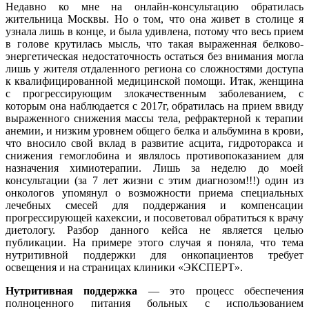
Недавно ко мне на онлайн-консультацию обратилась
жительница Москвы. Но о том, что она живет в столице я
узнала лишь в конце, и была удивлена, потому что весь прием
в голове крутилась мысль, что такая выраженная белково-
энергетическая недостаточность остаться без внимания могла
лишь у жителя отдаленного региона со сложностями доступа
к квалифицированной медицинской помощи. Итак, женщина
с прогрессирующим злокачественным заболеванием, с
которым она наблюдается с 2017г, обратилась на прием ввиду
выраженного снижения массы тела, рефрактерной к терапии
анемии, и низким уровнем общего белка и альбумина в крови,
что вносило свой вклад в развитие асцита, гидроторакса и
снижения гемоглобина и являлось противопоказанием для
назначения химиотерапии. Лишь за неделю до моей
консультации (за 7 лет жизни с этим диагнозом!!!) один из
онкологов упомянул о возможности приема специальных
лечебных смесей для поддержания и компенсации
прогрессирующей кахексии, и посоветовал обратиться к врачу
диетологу. Разбор данного кейса не является целью
публикации. На примере этого случая я поняла, что тема
нутритивной поддержки для онкопациентов требует
освещения и на страницах клиники «ЭКСПЕРТ».
Нутритивная поддержка
— это процесс обеспечения
полноценного питания больных с использованием