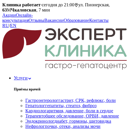
Клиника работает
·
сегодня до 21:00
ул. Пионерская,
63
М
Чкаловская
, 7 мин
Акции
Онлайн-
консультация
Отзывы
Вакансии
Образование
Контакты
RU
/
EN
Услуги
Приёмы врачей
Гастроэнтеролог
гастрит, СРК, рефлюкс, боли
Гепатолог
гепатиты, стеатоз, фиброз
Кардиолог
аритмия, давление, боли в сердце
Терапевт
общее обследование, ОРВИ, давление
Эндокринолог
диабет, гормоны, щитовидка
Нефролог
почки, отеки, анализы мочи