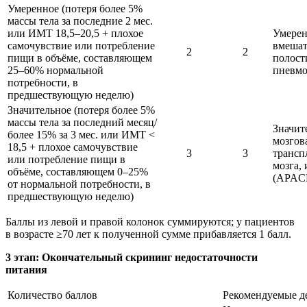
Умеренное (потеря более 5%
массы тела за последние 2 мес.
или ИМТ 18,5–20,5 + плохое
Умерен
самочувствие или потребление
вмешат
2
2
пищи в объёме, составляющем
полости
25–60% нормальной
пневмо
потребности, в
предшествующую неделю)
Значительное (потеря более 5%
массы тела за последний месяц/
Значит
более 15% за 3 мес. или ИМТ <
мозгов
18,5 + плохое самочувствие
3
3
трансп
или потребление пищи в
мозга,
объёме, составляющем 0–25%
(APACH
от нормальной потребности, в
предшествующую неделю)
Баллы из левой и правой колонок суммируются; у пациентов
в возрасте ≥70 лет к полученной сумме прибавляется 1 балл.
3 этап: Окончательный скрининг недостаточности
питания
Количество баллов
Рекомендуемые д