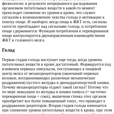
физиологии: в результате непрерывного расходования
организмом питательных веществ в какой-то момент
происходит снижение их уровня в крови, что служит
сигналом к возникновению чувства голода и мотивации к
поиску пищи. И наоборот, когда пища в ЖКТ есть, сигналы
сытости преобладают над сигналами голода, и потребление
пищи сдерживается. Функция потребления и переваривания
пищи контролируется двунаправленным взаимодействием
ЖКТ и головного мозга.
Голод
Первая стадия голода наступает еще тогда, когда уровень
питательных веществ в крови достаточный. Формируется под
влиянием нервных импульсов, поступающих в пищевой
центр мозга от механорецепторов (окончаний нервных
волокон, воспринимающих различные механические
раздражения) пустого желудка и двенадцатиперстной кишки.
Почему механорецепторы отдают такой сигнал? Потому что
по мере эвакуации из желудка и кишки химуса (= частично
переваренная пища + соки), мышечная стенка этих органов
приобретает все более повышенный тонус, что приводит к
раздражению рецепторов. Вторая стадия голода начинается
при снижении уровня питательных веществ в крови, при этом