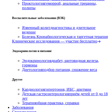
Проктология
геморрой, анальные трещины,
полипы
Воспалительные заболевания (ВЗК)
Язвенный колит
диагностика и длительное
ведение
Болезнь Крона
биологическая и таргетная терапия
Клинические исследования — участие бесплатно
Эндокринология и питание
Эндокринология
диабет, щитовидная железа,
гормоны
Диетология
подбор питания, снижение веса
Другое
Кардиология
гипертония, ИБС, аритмии
Детская гастроэнтерология
приём детей от 0 до 18
лет
Терапия
общая практика, справки
Заболевания
Стоматология