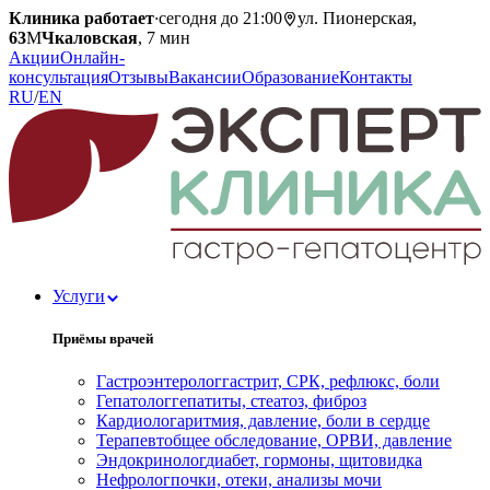
Клиника работает
·
сегодня до 21:00
ул. Пионерская,
63
М
Чкаловская
, 7 мин
Акции
Онлайн-
консультация
Отзывы
Вакансии
Образование
Контакты
RU
/
EN
Услуги
Приёмы врачей
Гастроэнтеролог
гастрит, СРК, рефлюкс, боли
Гепатолог
гепатиты, стеатоз, фиброз
Кардиолог
аритмия, давление, боли в сердце
Терапевт
общее обследование, ОРВИ, давление
Эндокринолог
диабет, гормоны, щитовидка
Нефролог
почки, отеки, анализы мочи