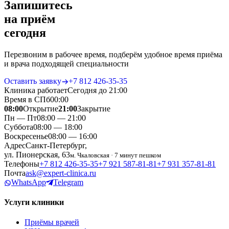
Запишитесь
на приём
сегодня
Перезвоним в рабочее время, подберём удобное время приёма
и врача подходящей специальности
Оставить заявку
+7 812 426‑35‑35
Клиника работает
Сегодня до 21:00
Время в СПб
00
:
00
08:00
Открытие
21:00
Закрытие
Пн — Пт
08:00 — 21:00
Суббота
08:00 — 18:00
Воскресенье
08:00 — 16:00
Адрес
Санкт-Петербург,
ул. Пионерская, 63
м. Чкаловская · 7 минут пешком
Телефоны
+7 812 426‑35‑35
+7 921 587‑81‑81
+7 931 357‑81‑81
Почта
ask@expert-clinica.ru
WhatsApp
Telegram
Услуги клиники
Приёмы врачей