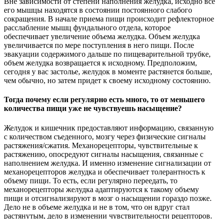
Вне зависимости от степени наполнения желудка, исходно все
его мышцы находятся в состоянии постоянного слабого
сокращения. В начале приема пищи происходит рефлекторное
расслабление мышц фундального отдела, которое
обеспечивает увеличение объема желудка. Объем желудка
увеличивается по мере поступления в него пищи. После
эвакуации содержимого дальше по пищеварительной трубке,
объем желудка возвращается к исходному. Предположим,
сегодня у вас застолье, желудок в моменте растянется больше,
чем обычно, но затем придет к своему исходному состоянию.
Тогда почему если регулярно есть много, то от меньшего
количества пищи уже не чувствуешь насыщение?
Желудок и кишечник предоставляют информацию, связанную
с количеством съеденного, мозгу через физические сигналы
растяжения/сжатия. Механорецепторы, чувствительные к
растяжению, опосредуют сигналы насыщения, связанные с
наполнением желудка. И именно изменение сигнализации от
механорецепторов желудка и обеспечивает толерантность к
объему пищи. То есть, если регулярно переедать, то
механорецепторы желудка адаптируются к такому объему
пищи и отсигнализируют в мозг о насыщении гораздо позже.
Дело не в объеме желудка и не в том, что он вдруг стал
растянутым, дело в изменении чувствительности рецепторов.