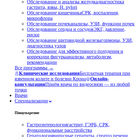
Обследование и анализы желудка
диагностика
гастрита, язвы, H. pylori
Обследование кишечника
СРК, воспаления,
микрофлора
Обследование почек
анализы, УЗИ, функции почек
Обследование сердца и сосудов
ЭКГ, давление,
риски
Обследование щитовидной железы
гормоны, УЗИ,
диагностика узлов
Обследование для эффективного похудения и
коррекции фигуры
анализы, метаболизм,
рекомендации
Все программы →
Клинические исследования
Бесплатная терапия при
язвенном колите и болезни Крона
Онлайн-
консультация
Приём врача по видеосвязи — из любой
точки
Врачи
Специализации
Пищеварение
Гастроэнтерология
гастрит, ГЭРБ, СРК,
функциональные расстройства
Гепатология
вирусные гепатиты, стеатоз печени