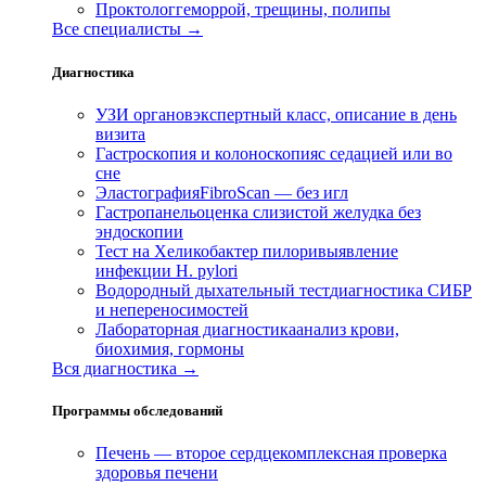
Проктолог
геморрой, трещины, полипы
Все специалисты →
Диагностика
УЗИ органов
экспертный класс, описание в день
визита
Гастроскопия и колоноскопия
с седацией или во
сне
Эластография
FibroScan — без игл
Гастропанель
оценка слизистой желудка без
эндоскопии
Тест на Хеликобактер пилори
выявление
инфекции H. pylori
Водородный дыхательный тест
диагностика СИБР
и непереносимостей
Лабораторная диагностика
анализ крови,
биохимия, гормоны
Вся диагностика →
Программы обследований
Печень — второе сердце
комплексная проверка
здоровья печени