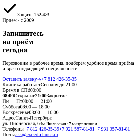
Защита 152‑ФЗ
Приём · с 2009
Запишитесь
на приём
сегодня
Перезвоним в рабочее время, подберём удобное время приёма
и врача подходящей специальности
Оставить заявку
+7 812 426‑35‑35
Клиника работает
Сегодня до 21:00
Время в СПб
00
:
00
08:00
Открытие
21:00
Закрытие
Пн — Пт
08:00 — 21:00
Суббота
08:00 — 18:00
Воскресенье
08:00 — 16:00
Адрес
Санкт-Петербург,
ул. Пионерская, 63
м. Чкаловская · 7 минут пешком
Телефоны
+7 812 426‑35‑35
+7 921 587‑81‑81
+7 931 357‑81‑81
Почта
ask@expert-clinica.ru