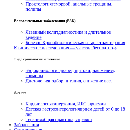
Проктология
геморрой, анальные трещины,
полипы
Воспалительные заболевания (ВЗК)
Язвенный колит
диагностика и длительное
ведение
Болезнь Крона
биологическая и таргетная терапия
Клинические исследования — участие бесплатно
Эндокринология и питание
Эндокринология
диабет, щитовидная железа,
гормоны
Диетология
подбор питания, снижение веса
Другое
Кардиология
гипертония, ИБС, аритмии
Детская гастроэнтерология
приём детей от 0 до 18
лет
Терапия
общая практика, справки
Заболевания
Стоматология