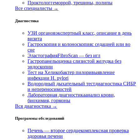
Проктолог
геморрой, трещины, полипы
Все специалисты →
Диагностика
УЗИ органов
экспертный класс, описание в день
визита
Гастроскопия и колоноскопия
с седацией или во
сне
Эластография
FibroScan — без игл
Гастропанель
оценка слизистой желудка без
эндоскопии
Тест на Хеликобактер пилори
выявление
инфекции H. pylori
Водородный дыхательный тест
диагностика СИБР
и непереносимостей
Лабораторная диагностика
анализ крови,
биохимия, гормоны
Вся диагностика →
Программы обследований
Печень — второе сердце
комплексная проверка
здоровья печени