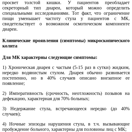
просвет толстой кишки. У пациентов преобладает
секреторный тип диареи, который можно определить
специальными исследованиями. Тот факт, что ограничение
пищи уменьшает частоту стула у пациентов с МК,
свидетельствует о возможном осмотическом компоненте
диареи.
Клинические проявления (симптомы) микроскопического
колита
Для МК характерны следующие симптомы:
1) Хроническая диарея с частым (5-15 раз в сутки) жидким,
нередко водянистым стулом. Диарея обычно развивается
постепенно, но в 40% случаев описано внезапное ее
появление;
2) Императивность (срочность, неотложность) позывов на
дефекацию, характерная для 70% больных;
3) Недержание стула, встречающееся нередко (до 40%
случаев);
4) Ночные эпизоды нарушения стула, в т.ч. вызывающие
пробуждение больного, характерны для половины лиц с МК;