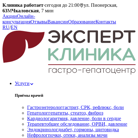
Клиника работает
·
сегодня до 21:00
ул. Пионерская,
63
М
Чкаловская
, 7 мин
Акции
Онлайн-
консультация
Отзывы
Вакансии
Образование
Контакты
RU
/
EN
Услуги
Приёмы врачей
Гастроэнтеролог
гастрит, СРК, рефлюкс, боли
Гепатолог
гепатиты, стеатоз, фиброз
Кардиолог
аритмия, давление, боли в сердце
Терапевт
общее обследование, ОРВИ, давление
Эндокринолог
диабет, гормоны, щитовидка
Нефролог
почки, отеки, анализы мочи