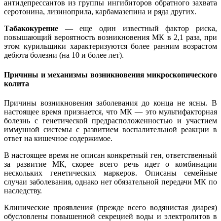
антидепрессантов из группы ингибиторов обратного захвата
серотонина, лизиноприла, карбамазепина и ряда других.
Табакокурение
― еще один известный фактор риска,
повышающий вероятность возникновения МК в 2,1 раза, при
этом курильщики характеризуются более ранним возрастом
дебюта болезни (на 10 и более лет).
Причины и механизмы возникновения микроскопического
колита
Причины возникновения заболевания до конца не ясны. В
настоящее время признается, что МК ― это мультифакторная
болезнь с генетической предрасположенностью и участием
иммунной системы с развитием воспалительной реакции в
ответ на кишечное содержимое.
В настоящее время не описан конкретный ген, ответственный
за развитие МК, скорее всего речь идет о комбинации
нескольких генетических маркеров. Описаны семейные
случаи заболевания, однако нет обязательной передачи МК по
наследству.
Клинические проявления (прежде всего водянистая диарея)
обусловлены повышенной секрецией воды и электролитов в