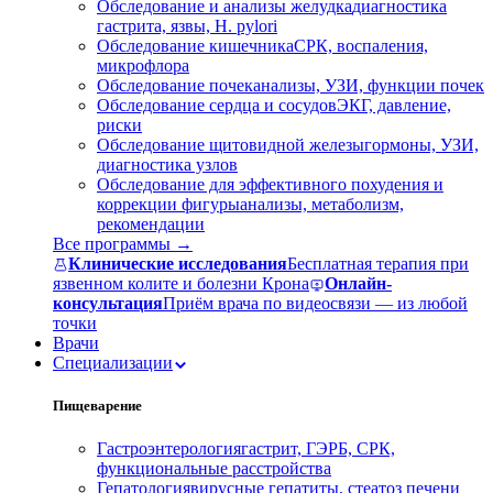
Обследование и анализы желудка
диагностика
гастрита, язвы, H. pylori
Обследование кишечника
СРК, воспаления,
микрофлора
Обследование почек
анализы, УЗИ, функции почек
Обследование сердца и сосудов
ЭКГ, давление,
риски
Обследование щитовидной железы
гормоны, УЗИ,
диагностика узлов
Обследование для эффективного похудения и
коррекции фигуры
анализы, метаболизм,
рекомендации
Все программы →
Клинические исследования
Бесплатная терапия при
язвенном колите и болезни Крона
Онлайн-
консультация
Приём врача по видеосвязи — из любой
точки
Врачи
Специализации
Пищеварение
Гастроэнтерология
гастрит, ГЭРБ, СРК,
функциональные расстройства
Гепатология
вирусные гепатиты, стеатоз печени