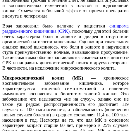
выполненная трижды в течение 2 лет, не выявила опухолевых
и воспалительных изменений в толстой и подвздошной
кишке. Отмечался небольшой эффект от приема препаратов
висмута и лоперамида.
Врач заподозрил было наличие у пациентки
синдрома
раздраженного кишечника (СРК)
, поскольку для этой болезни
очень характерны боли в животе и диарея в отсутствии
органической патологии кишечника. Однако при тщательном
анализе жалоб выяснилось, что боли в животе и нарушения
стула преимущественно ночные, вызывающие пробуждение.
Такие симптомы обычно заставляются сомневаться в диагнозе
СРК и направить диагностический поиск в другую стороны.
В частности, на исключение микроскопического колита.
Микроскопический колит (МК)
― хроническое
воспалительное заболевание кишечника, которое
характеризуется типичной симптоматикой и наличием
иммунного воспаления в биоптатах толстой кишки. Это
заболевание что называется «не на слуху», однако оно не
такое уж редкое: распространенность его достигает 119
случаев на 100 тыс.населения, а заболеваемость (количество
новых случаев болезни) в среднем составляет 11,4 на 100 тыс.
населения в год. Несмотря на то, что для МК в основном
характерен возраст старше 60 лет, примерно в 25% случаев
болезнь диагностируется у лиц до 45 лет. МК в детском