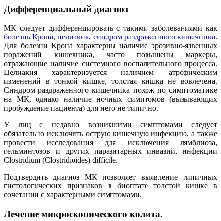
Дифференциальный диагноз
МК следует дифференцировать с такими заболеваниями как
болезнь Крона
,
целиакия
,
синдром раздраженного кишечника
.
Для болезни Крона характерны наличие эрозивно-язвенных
поражений кишечника, часто повышены маркеры,
отражающие наличие системного воспалительного процесса.
Целиакия характеризуется наличием атрофическим
изменений в тонкой кишке, толстая кишка не вовлечена.
Синдром раздраженного кишечника похож по симптоматике
на МК, однако наличие ночных симптомов (вызывающих
пробуждение пациента) для него не типично.
У лиц с недавно возникшими симптомами следует
обязательно исключить острую кишечную инфекцию, а также
провести исследования для исключения лямблиоза,
гельминтозов и других паразитарных инвазий, инфекции
Clostridium (Clostridioides) difficile.
Подтвердить диагноз МК позволяет выявление типичных
гистологических признаков в биоптате толстой кишке в
сочетании с характерными симптомами.
Лечение микроскопического колита.