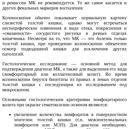
и ремиссии МК не рекомендуется. То же самое касается и
других фекальных маркеров воспаления.
Колоноскопия обычно показывает нормальную картину
слизистой толстой кишки, однако могут встречаться
неспецифические изменения в виде отека, покраснения и
«смазанности» сосудистого рисунка в разных отделах
кишечника. Несмотря на то, что МК ― это болезнь только
толстой кишки, при проведении колоноскопии обязателен
осмотр подвздошной кишки для исключения других
патологий.
Гистологическое исследование ― основной метод для
подтверждения диагноза МК, а также для выделения его вида
(лимфоцитарный или коллагенозный колит). Во время
колоноскопии берутся биоптаты из правых и левых отделов
толстой кишки с последующим их исследованием под
микроскопом.
Основными гистологическим критериями лимфоцитарного
колита при окраске гематоксилин-эозином являются:
увеличение количества лимфоцитов в поверхностном
эпителии толстой кишки (т.н. межэпителиальных
лимфоцитов или МЭЛ). Для диагноза необходимо,