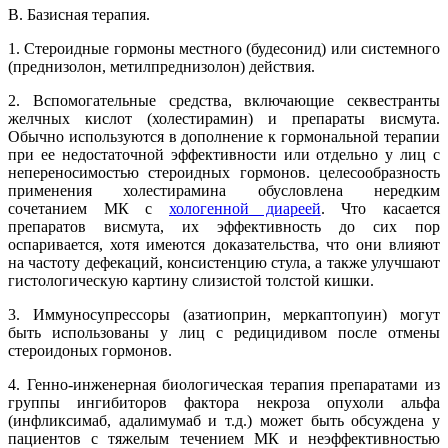
В. Базисная терапия.
1. Стероидные гормоны местного (будесонид) или системного
(преднизолон, метилпреднизолон) действия.
2. Вспомогательные средства, включающие секвестранты
желчных кислот (холестирамин) и препараты висмута.
Обычно используются в дополнение к гормональной терапии
при ее недостаточной эффективности или отдельно у лиц с
непереносимостью стероидных гормонов. целесообразность
применения холестирамина обусловлена нередким
сочетанием МК с
хологенной диареей
. Что касается
препаратов висмута, их эффективность до сих пор
оспаривается, хотя имеются доказательства, что они влияют
на частоту дефекаций, консистенцию стула, а также улучшают
гистологическую картину слизистой толстой кишки.
3. Иммуносупрессоры (азатиоприн, меркаптопуин) могут
быть использованы у лиц с редицидивом после отмены
стероидоных гормонов.
4. Генно-инженерная биологическая терапия препаратами из
группы ингибиторов фактора некроза опухоли альфа
(инфликсимаб, адалимумаб и т.д.) может быть обсуждена у
пациентов с тяжелым течением МК и неэффективностью