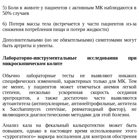
5) Боли в животе у пациентов с активным МК наблюдаются в
50% случаев
6) Потеря массы тела (встречается у части пациентов из-за
снижения потребления пищи и потери жидкости)
Дополнительными (но не обязательными) симптомами могут
быть артриты и увеиты.
Лабораторно-инструментальные исследования при
микроскопическом колите
Обычно лабораторные тесты не выявляют никаких
специфических изменений, характерных только для МК. Тем
не менее, у пациентов может отмечаться анемия легкой
степени, несколько ускоренная скорость оседания
эритроцитов, а также достаточно часто выявляются
аутоантитела (антинуклеарные, антинейтрофильные, антитела
к Saccharomyces cerevisiae, ревматоидный фактор), не
являющиеся диагностическими методами для этой болезни.
Анализ кала на фекальный кальпротектин может быть
повышен, однако в настоящее время использование этого
«суррогатного» маркера воспаления для контроля обострения